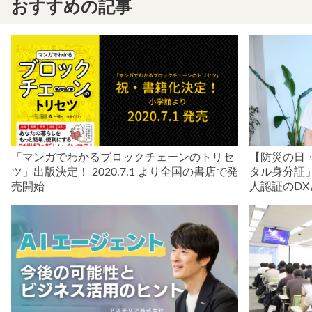
おすすめの記事
「マンガでわかるブロックチェーンのトリセ
【防災の日
ツ」出版決定！ 2020.7.1 より全国の書店で発
タル身分証
売開始
人認証のDX