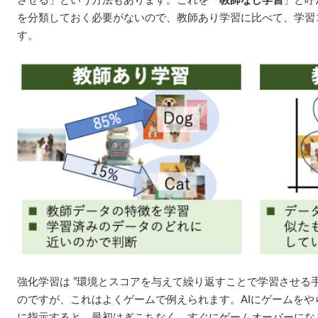
させる」という方法もあります。これを「
教師なし学習
」と呼
を分類しておく必要がないので、教師あり学習に比べて、学習
す。
強化学習は ”環境とスコアを与えて繰り返すことで学習させる手
のですが、これはよくゲームで例えられます。AIにゲームを
に指示すると、最初はぎこちなく、すぐにゲームオーバーにな