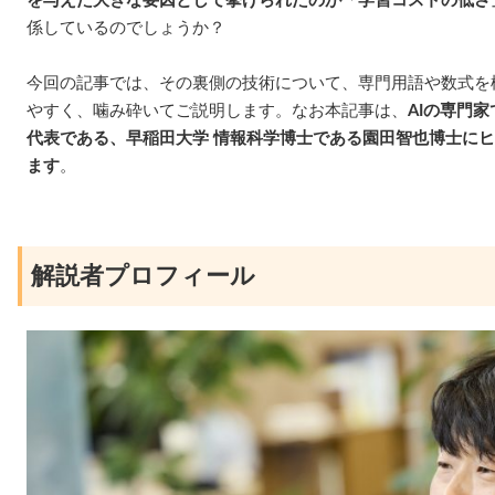
を与えた大きな要因として挙げられたのが「学習コストの低さ
係しているのでしょうか？
今回の記事では、その裏側の技術について、専門用語や数式を
やすく、噛み砕いてご説明します。なお本記事は、
AIの専門
代表である、早稲田大学 情報科学博士である園田智也博士に
ます
。
解説者プロフィール