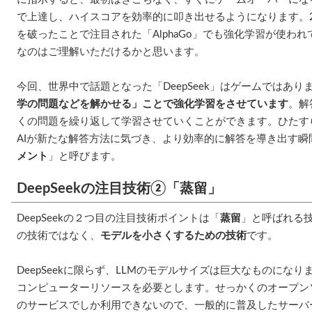
で上達し、ハイスコアを効率的に叩き出せるようになります。2
を破ったことで注目された「AlphaGo」でも強化学習が使わ
なのはご理解いただけるかと思います。
今回、世界中で話題となった「DeepSeek」はゲームではあり
学の問題などを解かせる」ことで強化学習をさせています
。解
くの問題を繰り返して学習させていくことができます。ひたす
AIが新たな解答方法に気づき、より効率的に解答を導き出す瞬
メント
」と呼びます。
DeepSeekの注目技術②「蒸留」
DeepSeekの２つ目の注目技術ポイントは「
蒸留
」と呼ばれる
の技術ではなく、
モデルを小さくするための技術
です。
DeepSeekに限らず、LLMのモデルサイズは巨大なものにな
コンピューターリソースを必要とします。せっかくのオープン
のサービスでしか利用できないので、一般的に普及したサーバ