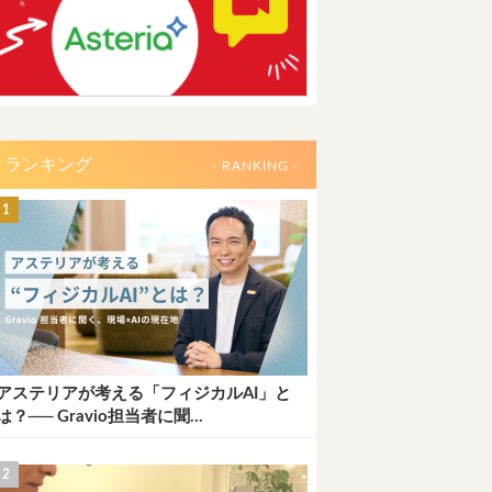
ランキング
- RANKING -
アステリアが考える「フィジカルAI」と
は？── Gravio担当者に聞...