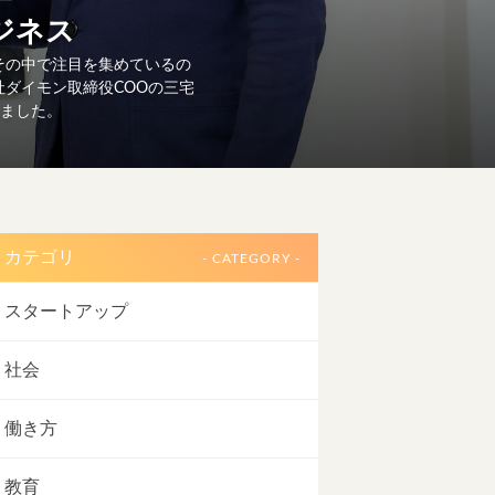
ジネス
その中で注目を集めているの
社ダイモン取締役COOの三宅
いました。
カテゴリ
- CATEGORY -
スタートアップ
社会
働き方
教育