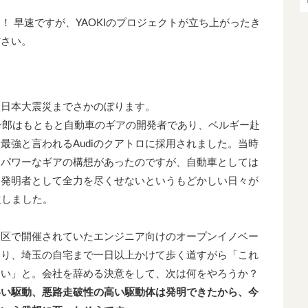
！ 早速ですが、YAOKIのプロジェクトが立ち上がったき
ださい。
1の東日本大震災までさかのぼります。
紳一郎はもともと自動車のギアの開発者であり、ベルギー赴
最強と言われるAudiのクアトロに採用されました。当時
イパワーなギアの構想があったのですが、自動車としては
。発明者として全力を尽くせないというもどかしい日々が
生しました。
田区で開催されていたエンジニア向けのオープンイノベー
おり、埼玉の自宅まで一日以上かけて歩く道すがら「これ
ない」と。会社を辞める決意をして、次は何をやろうか？
いい駆動、悪路走破性の高い駆動体は発明できたから、今