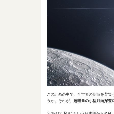
この計画の中で、全世界の期待を背負
うか。それが、
超軽量の小型月面探査
“七転び八起き” という日本語から名付