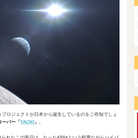
うプロジェクトが日本から誕生しているのをご存知でしょ
ローバー「
YAOKI
」
。
けられたこの製品は、たった498gという軽量ながらハイパ