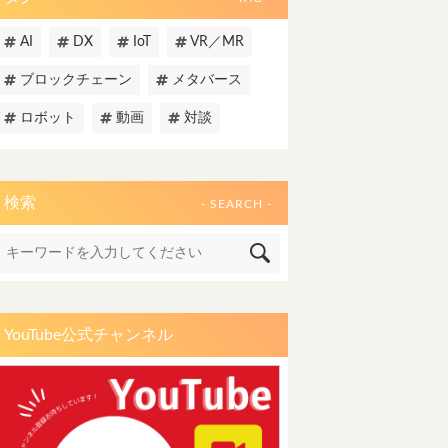
AI
DX
IoT
VR／MR
ブロックチェーン
メタバース
ロボット
動画
対談
検索
- SEARCH -
YouTube公式チャンネル