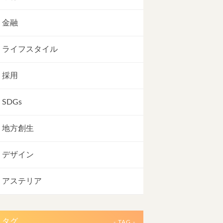
金融
ライフスタイル
採用
SDGs
地方創生
デザイン
アステリア
タグ
- TAG -