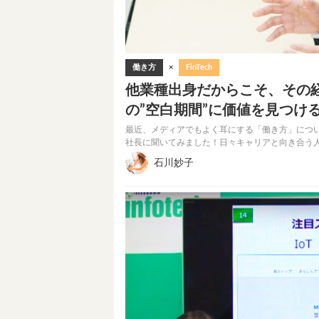
働き方
×
FinTech
他業種出身だからこそ、その
の”空白期間”に価値を見つけ
最近、メディアでもよく耳にする「働き方」につ
社長に聞いてみました！日々キャリアと向き合う人
石川妙子