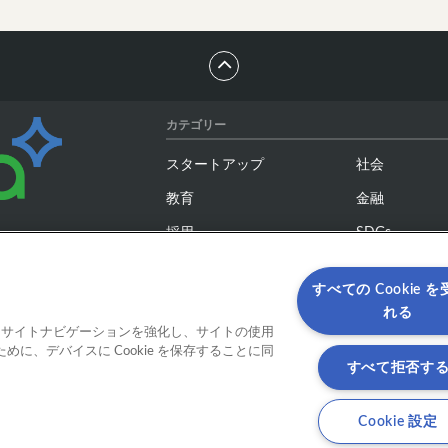
カテゴリー
スタートアップ
社会
教育
金融
採用
SDGs
デザイン
アステリア
すべての Cookie 
れる
タグ
ると、サイトナビゲーションを強化し、サイトの使用
に、デバイスに Cookie を保存することに同
AI
DX
すべて拒否す
VR／MR
ブロックチェ
Cookie 設定
ロボット
動画