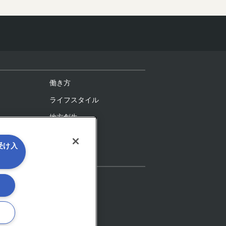
働き方
ライフスタイル
地方創生
を受け入
IoT
る
ーン
メタバース
対談