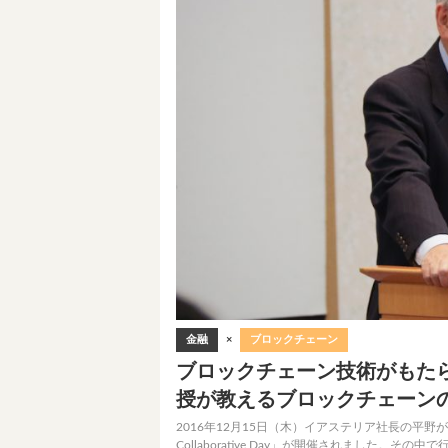
金融
×
ブロックチェーン
ブロックチェーン技術がもた
授が教えるブロックチェーン
2016年12月15日（木）イアステリア社長の平野
Collaborative Day」が開催されました。