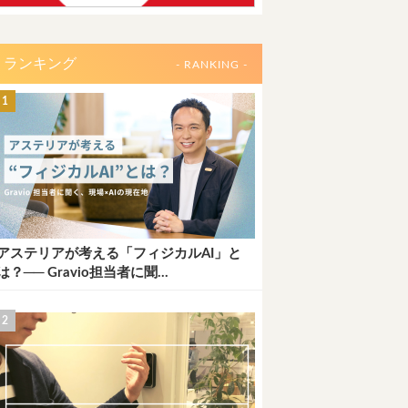
ランキング
- RANKING -
アステリアが考える「フィジカルAI」と
は？── Gravio担当者に聞...