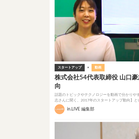
スタートアップ
×
動画
株式会社54代表取締役 山口
向
話題のトピックやテクノロジーを動画で分かりやすく伝
志さんに聞く、2017年のスタートアップ動向】
in.LIVE 編集部