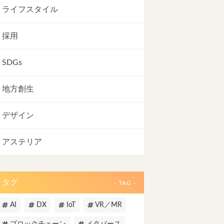
ライフスタイル
採用
SDGs
地方創生
デザイン
アステリア
タグ
- TAG -
AI
DX
IoT
VR／MR