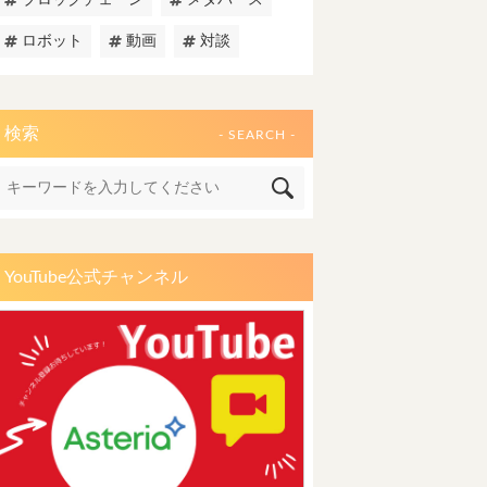
ブロックチェーン
メタバース
ロボット
動画
対談
検索
- SEARCH -
YouTube公式チャンネル