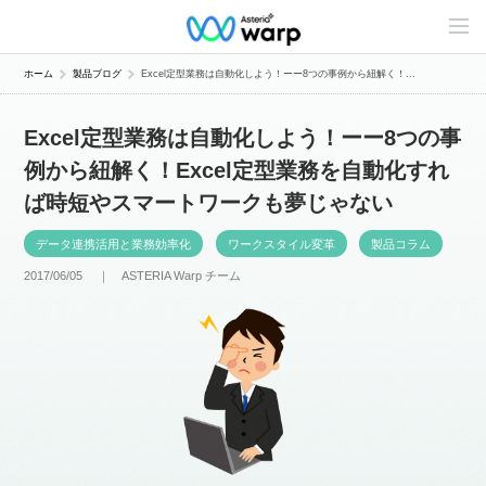
C
o
n
t
ホーム
製品ブログ
Excel定型業務は自動化しよう！ーー8つの事例から紐解く！...
e
n
t
Excel定型業務は自動化しよう！ーー8つの事
s
L
例から紐解く！Excel定型業務を自動化すれ
i
n
ば時短やスマートワークも夢じゃない
e
u
p
データ連携活用と業務効率化
ワークスタイル変革
製品コラム
2017/06/05 ｜
ASTERIA Warp チーム