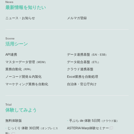
最新情報を知りたい
ニュース・お知らせ
メルマガ登録
活用シーン
API連携
データ連携基盤
（EAI・ESB）
マスターデータ管理
データ統合基盤
（MDM）
（ETL）
業務自動化
クラウド連携基盤
（RPA）
ノーコード開発＆内製化
Excel業務を自動処理
マーケティング業務を自動化
自治体・官公庁向け
体験してみよう
無料体験版
手ぶら de 体験 5日間
（クラウド版）
じっくり 体験 30日間
ASTERIA Warp体験セミナー
（オンプレミス
版）