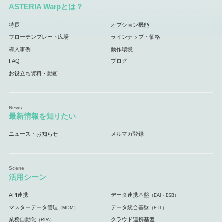
ASTERIA Warpとは？
特長
オプション機能
フローテンプレート広場
ラインナップ・価格
導入事例
動作環境
FAQ
ブログ
お役立ち資料・動画
最新情報を知りたい
ニュース・お知らせ
メルマガ登録
活用シーン
API連携
データ連携基盤
（EAI・ESB）
マスターデータ管理
データ統合基盤
（MDM）
（ETL）
業務自動化
クラウド連携基盤
（RPA）