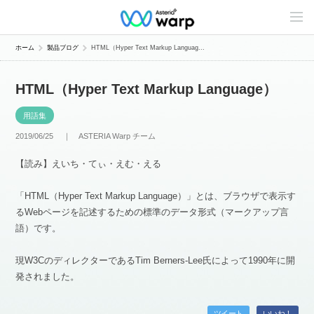
C
o
n
t
ホーム
製品ブログ
HTML（Hyper Text Markup Languag...
e
n
t
HTML（Hyper Text Markup Language）
s
L
i
用語集
n
e
2019/06/25 ｜
ASTERIA Warp チーム
u
p
【読み】えいち・てぃ・えむ・える
「HTML（Hyper Text Markup Language）」とは、ブラウザで表示す
るWebページを記述するための標準のデータ形式（マークアップ言
語）です。
現W3CのディレクターであるTim Berners-Lee氏によって1990年に開
発されました。
ツイート
いいね！