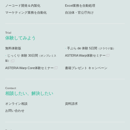
ノーコード開発＆内製化
Excel業務を自動処理
マーケティング業務を自動化
自治体・官公庁向け
体験してみよう
無料体験版
手ぶら de 体験 5日間
（クラウド版）
じっくり 体験 30日間
ASTERIA Warp体験セミナー
（オンプレミス
版）
ASTERIA Warp Core体験セミナー
書籍プレゼント キャンペーン
相談したい、解決したい
オンライン相談
資料請求
お問い合わせ