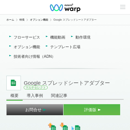
C
o
n
t
ホーム
特長
オプション機能
Google スプレッドシートアダプター
e
n
t
フローサービス
機能動画
動作環境
s
L
i
オプション機能
テンプレート広場
n
e
技術者向け情報（ADN）
u
p
Google スプレッドシートアダプター
マルチセレクト
概要
導入事例
関連記事
お問合せ
評価版