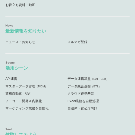
お役立ち資料・動画
最新情報を知りたい
ニュース・お知らせ
メルマガ登録
活用シーン
API連携
データ連携基盤
（EAI・ESB）
マスターデータ管理
データ統合基盤
（MDM）
（ETL）
業務自動化
クラウド連携基盤
（RPA）
ノーコード開発＆内製化
Excel業務を自動処理
マーケティング業務を自動化
自治体・官公庁向け
体験してみよう