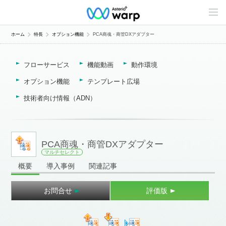
C
o
n
t
ホーム
特長
オプション機能
PCA商魂・商管DXアダプター
e
n
t
フローサービス
機能動画
動作環境
s
L
i
オプション機能
テンプレート広場
n
e
技術者向け情報（ADN）
u
p
PCA商魂・商管DXアダプター
マルチセレクト
概要
導入事例
関連記事
お問合せ
評価版