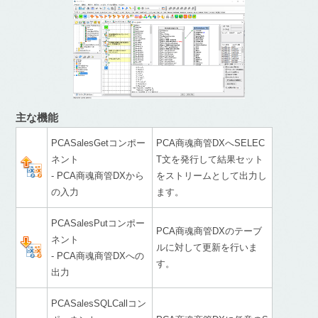
主な機能
PCASalesGetコンポー
PCA商魂商管DXへSELEC
ネント
T文を発行して結果セット
- PCA商魂商管DXから
をストリームとして出力し
の入力
ます。
PCASalesPutコンポー
PCA商魂商管DXのテーブ
ネント
ルに対して更新を行いま
- PCA商魂商管DXへの
す。
出力
PCASalesSQLCallコン