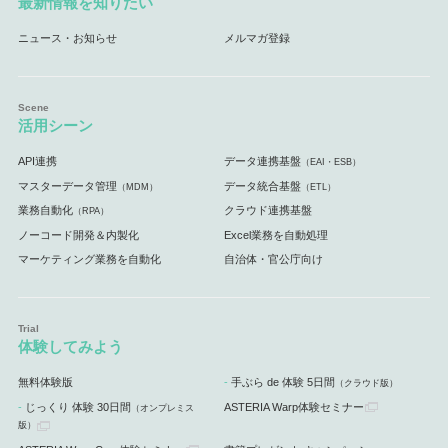
最新情報を知りたい
ニュース・お知らせ
メルマガ登録
活用シーン
API連携
データ連携基盤
（EAI・ESB）
マスターデータ管理
データ統合基盤
（MDM）
（ETL）
業務自動化
クラウド連携基盤
（RPA）
ノーコード開発＆内製化
Excel業務を自動処理
マーケティング業務を自動化
自治体・官公庁向け
体験してみよう
無料体験版
手ぶら de 体験 5日間
（クラウド版）
じっくり 体験 30日間
ASTERIA Warp体験セミナー
（オンプレミス
版）