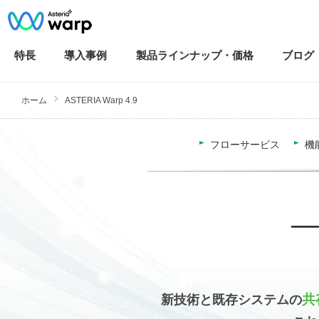
特長
導入
事例
製品ラインナップ・
価格
ブログ
ホーム
ASTERIA Warp 4.9
フローサービス
機
共
新技術と既存システムの