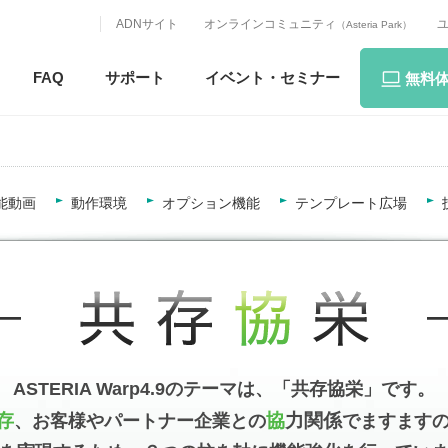
ADNサイト
オンラインコミュニティ
（Asteria Park）
FAQ
サポート
イベント・
セミナー
無料
能動画
動作環境
オプション機能
テンプレート広場
ASTERIA Warp4.9のテーマは、「共存協栄」です。
存
協
力関係
、お客様やパートナー企業との
でますます