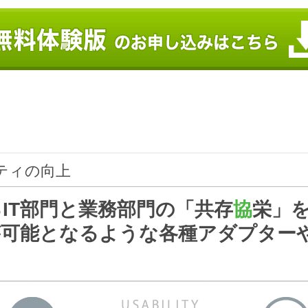
ティの向上
IT部門と業務部門の「共存
協
栄」
が可能となるような各種アダプター