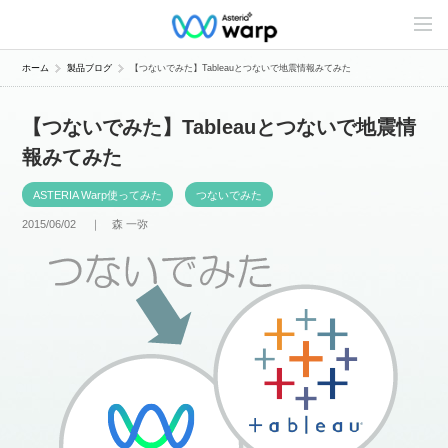
C
o
n
t
ホーム
製品ブログ
【つないでみた】Tableauとつないで地震情報みてみた
e
n
t
【つないでみた】Tableauとつないで地震情
s
L
報みてみた
i
n
e
ASTERIA Warp使ってみた
つないでみた
u
p
2015/06/02 ｜
森 一弥