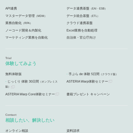
API連携
データ連携基盤
（EAI・ESB）
マスターデータ管理
データ統合基盤
（MDM）
（ETL）
業務自動化
クラウド連携基盤
（RPA）
ノーコード開発＆内製化
Excel業務を自動処理
マーケティング業務を自動化
自治体・官公庁向け
体験してみよう
無料体験版
手ぶら de 体験 5日間
（クラウド版）
じっくり 体験 30日間
ASTERIA Warp体験セミナー
（オンプレミス
版）
ASTERIA Warp Core体験セミナー
書籍プレゼント キャンペーン
相談したい、解決したい
オンライン相談
資料請求