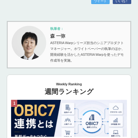
ツイート
いいね！
執筆者：
森 一弥
ASTERIA Warpシリーズ担当のシニアプロダクト
マネージャー。ホワイトペーパーの執筆のほか、
開発経験を活かしたASTERIA Warpを使ったデモ
作成等を実施。
Weekly Ranking
週間ランキング