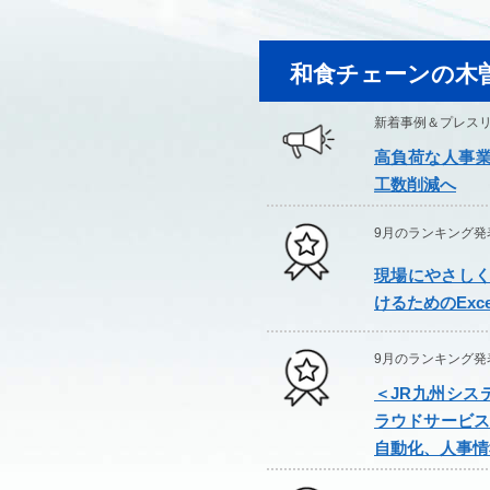
和食チェーンの木曽路が
新着事例＆プレス
高負荷な人事業
工数削減へ
9月のランキング発
現場にやさしくな
けるためのExc
9月のランキング発
＜JR九州シス
ラウドサービス
自動化、人事情