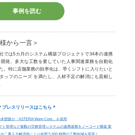
事例を読む
様から一言＞
社では5カ月のシステム構築プロジェクトで34本の連携
を開発。多大な工数を要していた人事関連業務を自動化
た。特に店舗業務の効率化は、早くシフトに入りたいと
タッフのニーズ を満たし、人材不足の解消にも貢献し
。
＊プレスリリースはこちら＊
曽路が「ASTERIA Warp Core」を採用
 やシフト管理など複数の労務管理システムの連携基盤をノーコード構築 業
や二重入力解消等により年間 5,000 時間の工数削減を実現！