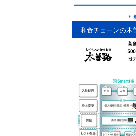
＊
和食チェーンの木
高
50
[株