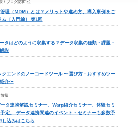
表！ブログ記事1位
管理（MDM）とは？メリットや進め方、導入事例をご
ラム［入門編］ 第1回
ータはどのように収集する？データ収集の種類・課題・
解説
ックエンドのノーコードツール 〜選び方・おすすめツー
紹介〜
ー情報
データ連携解説セミナー、Warp紹介セミナー、体験セミ
予定。 データ連携関連のイベント・セミナーも多数予
申し込みはこちら