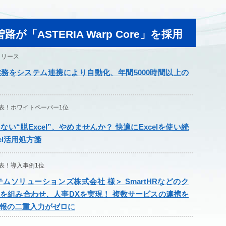
「ASTERIA Warp Core」を採用
リリース
務をシステム連携により自動化、年間5000時間以上の
表！ホワイトペーパー1位
い“脱Excel”、やめませんか？ 快適にExcelを使い続
el活用処方箋
表！導入事例1位
テムソリューションズ株式会社 様＞ SmartHRなどのク
を組み合わせ、人事DXを実現！ 複数サービスの連携を
報の二重入力がゼロに