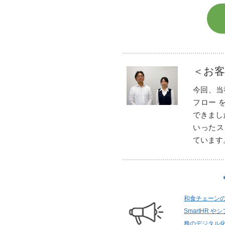
＜お客
今回、当
フロー 
できまし
いったス
ています
和食チェーンの木
SmartHR
務のデジタル化