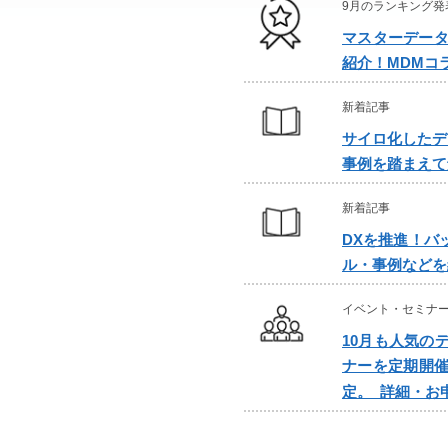
9月のランキング発
マスターデータ
紹介！MDMコ
新着記事
サイロ化したデ
事例を踏まえて
新着記事
DXを推進！バ
ル・事例などを
イベント・セミナ
10月も人気の
ナーを定期開催
定。
詳細・お