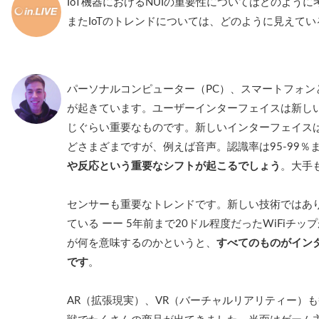
IoT機器におけるNUIの重要性についてはどのよ
またIoTのトレンドについては、どのように見えて
パーソナルコンピューター（PC）、スマートフォン
が起きています。ユーザーインターフェイスは新し
じぐらい重要なものです。新しいインターフェイス
どさまざまですが、例えば音声。認識率は95-99％
や反応という重要なシフトが起こるでしょう
。大手
センサーも重要なトレンドです。新しい技術ではあ
ている ーー 5年前まで20ドル程度だったWiFiチ
が何を意味するのかというと、
すべてのものがイン
です
。
AR（拡張現実）、VR（バーチャルリアリティー）も