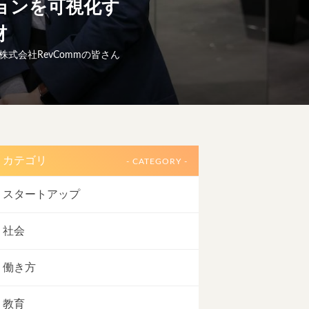
ョンを可視化す
材
株式会社RevCommの皆さん
カテゴリ
- CATEGORY -
スタートアップ
社会
働き方
教育