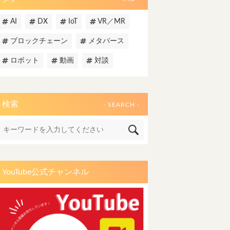
AI
DX
IoT
VR／MR
ブロックチェーン
メタバース
ロボット
動画
対談
検索
- SEARCH -
YouTube公式チャンネル