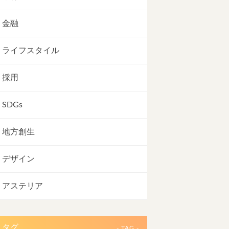
金融
ライフスタイル
採用
SDGs
地方創生
デザイン
アステリア
タグ
- TAG -