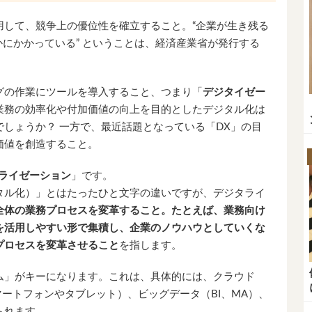
用して、競争上の優位性を確立すること。“企業が生き残る
かにかかっている” ということは、経済産業省が発行する
グの作業にツールを導入すること、つまり「
デジタイゼー
業務の効率化や付加価値の向上を目的としたデジタル化は
しょうか？ 一方で、最近話題となっている「DX」の目
価値を創造すること。
ライゼーション
」です。
タル化）」とはたったひと文字の違いですが、デジタライ
全体の業務プロセスを変革すること。たとえば、業務向け
を活用しやすい形で集積し、企業のノウハウとしていくな
プロセスを変革させること
を指します。
ム」がキーになります。これは、具体的には、クラウド
ル（スマートフォンやタブレット）、ビッグデータ（BI、MA）、
られます。