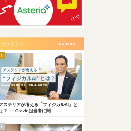
ランキング
- RANKING -
アステリアが考える「フィジカルAI」と
は？── Gravio担当者に聞...