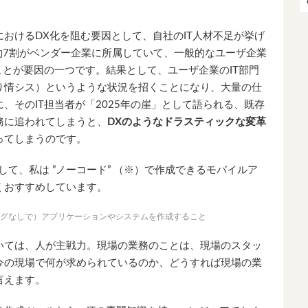
おけるDX化を阻む要因として、自社のIT人材不足が挙げ
約7割がベンダー企業に所属していて、一般的なユーザ企業
ことが要因の一つです。結果として、ユーザ企業のIT部門
り情シス）というような状況を招くことになり、大量の仕
、そのIT担当者が「2025年の崖」として語られる、既存
務に追われてしまうと、
DXのようなドラスティックな変革
ってしまうのです。
て、私は ”ノーコード” （※）で作成できるモバイルア
くおすすめしています。
グなしで）アプリケーションやシステムを作成すること
いては、人が主戦力。現場の業務のことは、現場のスタッ
今の現場で何が求められているのか、どうすれば現場の業
言えます。