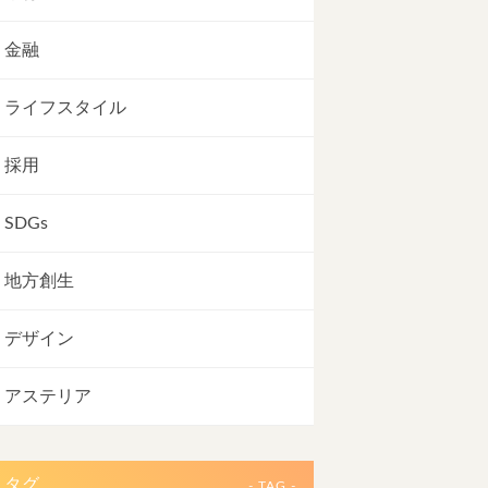
金融
ライフスタイル
採用
SDGs
地方創生
デザイン
アステリア
タグ
- TAG -