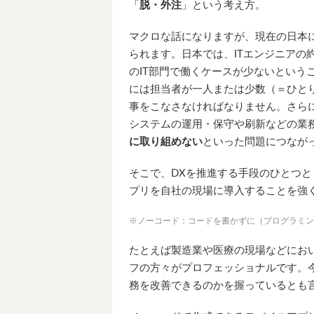
「
脱・外注
」という考え方。
マクロな話になりますが、現在の日本に
られます。日本では、ITエンジニアの
のIT部門で働くケースが少ないという
には担当者が一人または少数（＝ひと
事をこなさなければなりません。さらに
システムの運用・保守や刷新などの業
に取り組めない
といった問題につなが
そこで、DXを推進する手段のひとつとし
プリを自社の現場に導入することを強
※ノーコード：コードを書かずに（プログラミン
たとえば製造業や医療の現場などにお
フの方々がプロフェッショナルです。
務を改善できるのかを握っているとも