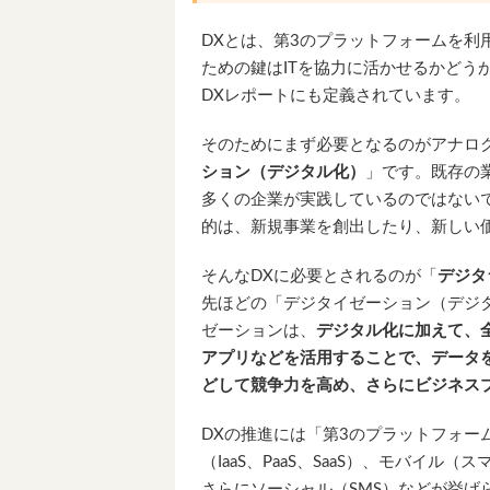
DXとは、第3のプラットフォームを利
ための鍵はITを協力に活かせるかどう
DXレポートにも定義されています。
そのためにまず必要となるのがアナロ
ション（デジタル化）
」です。既存の
多くの企業が実践しているのではないで
的は、新規事業を創出したり、新しい
そんなDXに必要とされるのが「
デジタ
先ほどの「デジタイゼーション（デジ
ゼーションは、
デジタル化に加えて、
アプリなどを活用することで、データ
どして競争力を高め、さらにビジネス
DXの推進には「第3のプラットフォー
（IaaS、PaaS、SaaS）、モバイ
さらにソーシャル（SMS）などが挙げ