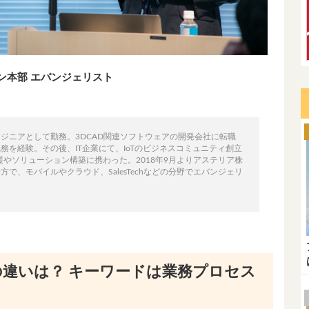
ン本部 エバンジェリスト
ジニアとして勤務。3DCAD関連ソフトウェアの開発会社に転職
を経験。その後、IT企業にて、IoTのビジネスコミュニティ創立
援やソリューション構築に携わった。2018年9月よりアステリア株
で、モバイルやクラウド、SalesTechなどの分野でエバンジェリ
の違いは？ キーワードは業務プロセス