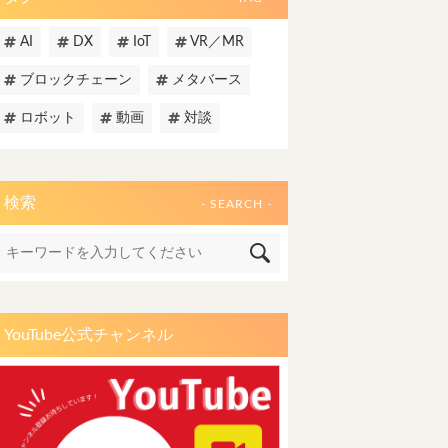
AI
DX
IoT
VR／MR
ブロックチェーン
メタバース
ロボット
動画
対談
検索
- SEARCH -
YouTube公式チャンネル