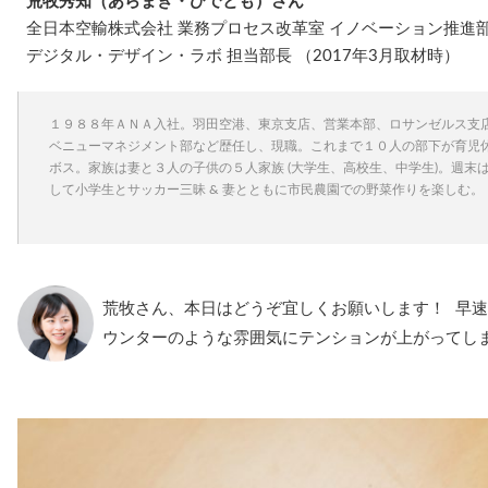
荒牧秀知（あらまき・ひでとも）さん
全日本空輸株式会社 業務プロセス改革室 イノベーション推進
デジタル・デザイン・ラボ 担当部長 （2017年3月取材時）
１９８８年ＡＮＡ入社。羽田空港、東京支店、営業本部、ロサンゼルス支
ベニューマネジメント部など歴任し、現職。これまで１０人の部下が育児
ボス。家族は妻と３人の子供の５人家族 (大学生、高校生、中学生)。週末
して小学生とサッカー三昧 & 妻とともに市民農園での野菜作りを楽しむ。
荒牧さん、本日はどうぞ宜しくお願いします！ 早
ウンターのような雰囲気にテンションが上がってし