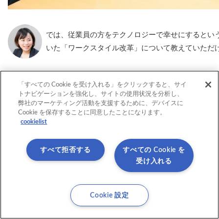
では、従業員の方をテクノロジーで幸せにするとい
いた「ワークスタイル改革」について教えていただ
「すべての Cookie を受け入れる」をクリックすると、サイ
トナビゲーションを強化し、サイトの使用状況を分析し、
私たちがここ数年でやってきたワークスタイル改革
弊社のマーケティング活動を支援するために、デバイスに
る」環境づくり
です。
Cookie を保存することに同意したことになります。
cookielist
ANAは汐留にある本社の他に、成田空港や羽田空港
ているメンバーにとっては、自身のデスクでないと
すべて拒否する
すべての Cookie を
いうのは大きな負担になっていました。 そこで、仮
受け入れる
子文書管理システムやGoogle社のG Suiteなど
らでも情報にアクセスできる環境を作ってきました
Cookie 設定