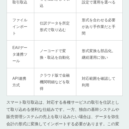
取引取込
設定で運用を選べる
込
ファイル
形式を合わせる必要
仕訳データを所定
インポー
があり手作業だと手
形式で取り込む
ト
間
EAI/デー
ノーコードで変
形式変換も部品化。
タ連携ツ
換・取込を自動化
継続運用に強い
ール
クラウド版で金融
API連携
対応範囲を確認して
機関明細などを取
方式
利用
得
スマート取引取込は、対応する各種サービスの取引を仕訳とし
て取り込める便利な仕組みです。一方、独自の基幹システムや
販売管理システムの売上を取り込みたい場合は、データを弥生
会計の形式に変換してインポートする必要があります。この変