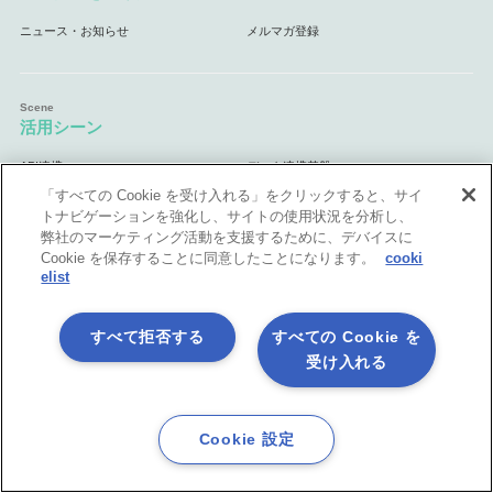
ニュース・お知らせ
メルマガ登録
活用シーン
API連携
データ連携基盤
（EAI・ESB）
マスターデータ管理
データ統合基盤
「すべての Cookie を受け入れる」をクリックすると、サイ
（MDM）
（ETL）
トナビゲーションを強化し、サイトの使用状況を分析し、
業務自動化
クラウド連携基盤
（RPA）
弊社のマーケティング活動を支援するために、デバイスに
ノーコード開発＆内製化
Excel業務を自動処理
Cookie を保存することに同意したことになります。
cooki
マーケティング業務を自動化
自治体・官公庁向け
elist
すべて拒否する
すべての Cookie を
受け入れる
体験してみよう
無料体験版
手ぶら de 体験 5日間
（クラウド版）
じっくり 体験 30日間
ASTERIA Warp体験セミナー
Cookie 設定
（オンプレミス
版）
ASTERIA Warp Core体験セミナー
書籍プレゼント キャンペーン