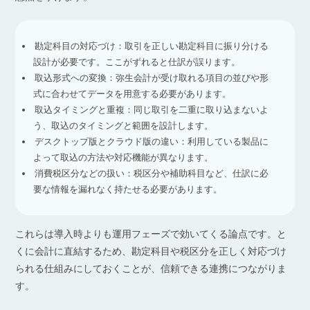
勘定科目の対応づけ：取引を正しい勘定科目に振り分ける
設計が必要です。ここがずれると仕訳が誤ります。
取込形式への変換：弥生会計が受け取れる項目の並びや形
式に合わせてデータを用意する必要があります。
取込タイミングと重複：同じ取引を二重に取り込まないよ
う、取込のタイミングと範囲を設計します。
デスクトップ版とクラウド版の違い：利用している製品に
よって取込の方法や対応機能が異なります。
消費税区分などの扱い：税区分や補助科目など、仕訳に必
要な情報を漏れなく持たせる必要があります。
これらは導入時よりも運用フェーズで効いてくる論点です。と
くに会計に直結するため、勘定科目や税区分を正しく対応づけ
られる仕組みにしておくことが、信頼できる連携につながりま
す。