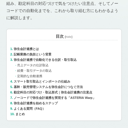
組み、勘定科目の対応づけで気をつけたい注意点、そしてノー
コードでの自動化までを、これから取り組む方にもわかるよう
に解説します。
目次
[
hide
]
弥生会計連携とは
記帳業務の負担という背景
弥生会計連携で自動化できる仕訳・取引取込
売上データの仕訳取込
経費・取引データの取込
定期的な自動連携
スマート取引取込とインポートの仕組み
基幹・販売管理システムを弥生会計につなぐ方法
勘定科目の対応づけ・取込形式｜弥生会計連携の注意点
ノーコードで弥生会計連携を実現する「ASTERIA Warp」
弥生会計連携を始めるステップ
よくある質問（FAQ）
まとめ