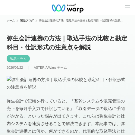
C
o
n
t
ホーム
製品ブログ
弥生会計連携の方法｜取込手法の比較と勘定科目・仕訳形式の注意...
e
n
t
弥生会計連携の方法｜取込手法の比較と勘定
s
L
科目・仕訳形式の注意点を解説
i
n
e
製品コラム
u
p
2026/06/22 ｜
ASTERIA Warp チーム
弥生会計で記帳を行っていると、「基幹システムや販売管理の
売上を毎月手入力で仕訳している」「取引データの取込に手間
がかかる」といった悩みが出てきます。これらは弥生会計と社
内システムを連携させることで解決できます。本記事では、弥
生会計連携とは何か、何ができるのか、代表的な取込手法と仕