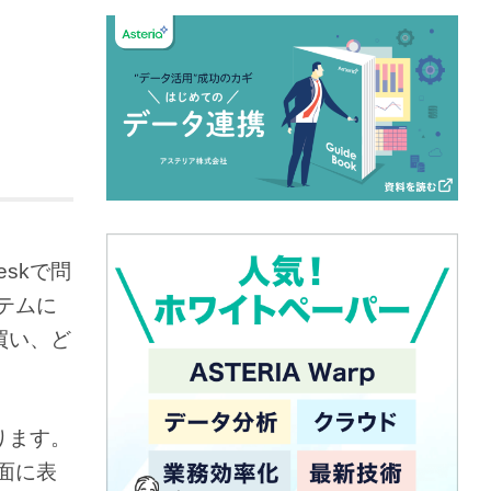
skで問
テムに
買い、ど
ります。
画面に表