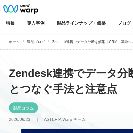
特長
導入
事例
製品ラインナップ・
価格
ブログ
ホーム
製品ブログ
Zendesk連携でデータ分断を解消｜CRM・基幹シス
Zendesk連携でデータ
とつなぐ手法と注意点
製品コラム
2026/06/23 ｜
ASTERIA Warp チーム