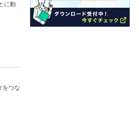
とに動
タをつな