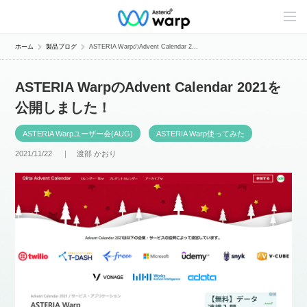
C
o
n
t
ホーム
製品ブログ
ASTERIA WarpのAdvent Calendar 2...
e
n
t
ASTERIA WarpのAdvent Calendar 2021を
s
L
公開しました！
i
n
e
ASTERIA Warpユーザー会(AUG)
ASTERIA Warp使ってみた
u
p
2021/11/22 ｜
渡部 かおり