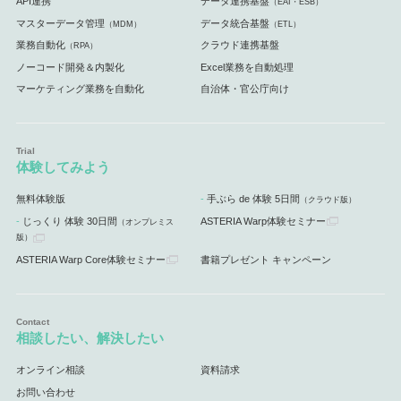
API連携
データ連携基盤
（EAI・ESB）
マスターデータ管理
データ統合基盤
（MDM）
（ETL）
業務自動化
クラウド連携基盤
（RPA）
ノーコード開発＆内製化
Excel業務を自動処理
マーケティング業務を自動化
自治体・官公庁向け
体験してみよう
無料体験版
手ぶら de 体験 5日間
（クラウド版）
じっくり 体験 30日間
ASTERIA Warp体験セミナー
（オンプレミス
版）
ASTERIA Warp Core体験セミナー
書籍プレゼント キャンペーン
相談したい、解決したい
オンライン相談
資料請求
お問い合わせ