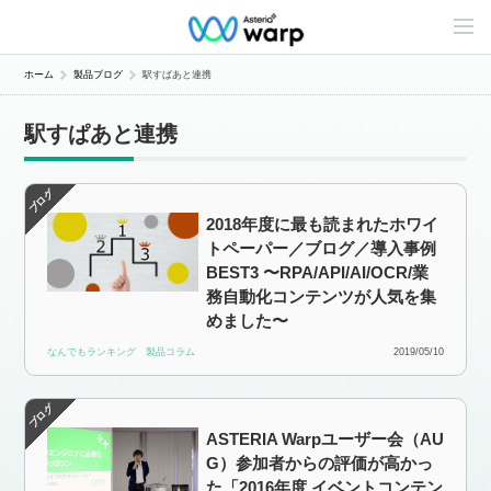
C
o
n
t
ホーム
製品ブログ
駅すぱあと連携
e
n
t
駅すぱあと連携
s
L
i
n
e
2018年度に最も読まれたホワイ
u
p
トペーパー／ブログ／導入事例
BEST3 〜RPA/API/AI/OCR/業
務自動化コンテンツが人気を集
めました〜
なんでもランキング
製品コラム
2019/05/10
ASTERIA Warpユーザー会（AU
G）参加者からの評価が高かっ
た「2016年度 イベントコンテン