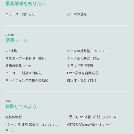
最新情報を知りたい
ニュース・お知らせ
メルマガ登録
活用シーン
API連携
データ連携基盤
（EAI・ESB）
マスターデータ管理
データ統合基盤
（MDM）
（ETL）
業務自動化
クラウド連携基盤
（RPA）
ノーコード開発＆内製化
Excel業務を自動処理
マーケティング業務を自動化
自治体・官公庁向け
体験してみよう
無料体験版
手ぶら de 体験 5日間
（クラウド版）
じっくり 体験 30日間
ASTERIA Warp体験セミナー
（オンプレミス
版）