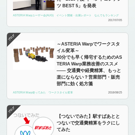
ツ BEST 5」を発表
ASTERIA Warpユーザー会(AUG)
イベント開催・出展レポート
なんでもランキング
2017/07/05
～ASTERIA Warpでワークスタ
イル変革～
30分でも早く帰宅するためのAS
TERIA Warp業務改善のススメ
—— 交通費や経費精算、もっと
楽にならない？営業部門・販売
部門に効く処方箋
ASTERIA Warp使ってみた
ワークスタイル変革
2016/08/25
【つないでみた】駅すぱあとと
つないで交通費精算をラクにし
てみた