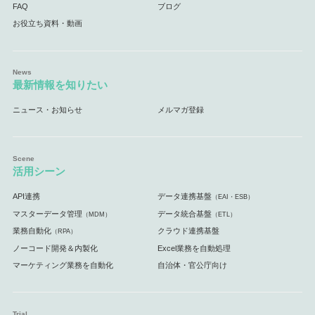
FAQ
ブログ
お役立ち資料・動画
最新情報を知りたい
ニュース・お知らせ
メルマガ登録
活用シーン
API連携
データ連携基盤
（EAI・ESB）
マスターデータ管理
データ統合基盤
（MDM）
（ETL）
業務自動化
クラウド連携基盤
（RPA）
ノーコード開発＆内製化
Excel業務を自動処理
マーケティング業務を自動化
自治体・官公庁向け