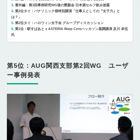
番外編：第3回事例研究WG後の懇親会 日本酒セルフ飲み放題
第2位タイ：パナソニック様特別講演「仕事人としての『女子力』と
は？」
第2位タイ：ハロウィン女子会 グループディスカッション
第1位：駅すぱあと x ASTERIA Warp Coreハッカソン基調講演 及川 卓也
氏
第5位：AUG関西支部第2回WG ユーザ
ー事例発表