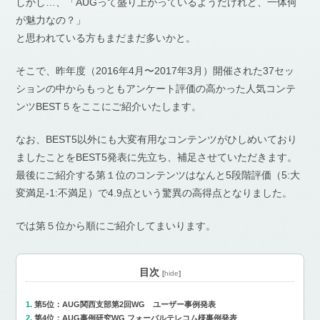
しかし…、「AUGって盛り上がっているようだけれど、一体何
が魅力なの？」
と思われている方もまだまだ多いかと。
そこで、昨年度（2016年4月〜2017年3月）開催された37セッ
ションの中からもっともアンケート評価の高かった人気コンテ
ンツBEST５をここにご紹介いたします。
なお、BEST5以外にも大変有用なコンテンツがひしめいており
ましたことをBEST5発表に先立ち、補足させていただきます。
最後にご紹介する第１位のコンテンツはなんと5段階評価（5:大
変満足-1:不満足）で4.9点という驚異の高得点となりました。
では第５位から順にご紹介してまいります。
目次
[
hide
]
第5位：AUG関西支部第2回WG ユーザー事例発表
第4位：AUG事例研究WG フォーバルテレコム様事例発表