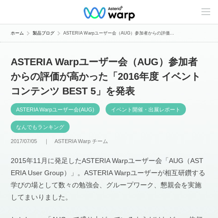
C
o
n
t
ホーム
製品ブログ
ASTERIA Warpユーザー会（AUG）参加者からの評価...
e
n
t
ASTERIA Warpユーザー会（AUG）参加者
s
L
からの評価が高かった「2016年度 イベント
i
n
コンテンツ BEST 5」を発表
e
u
p
ASTERIA Warpユーザー会(AUG)
イベント開催・出展レポート
なんでもランキング
2017/07/05 ｜
ASTERIA Warp チーム
2015年11月に発足したASTERIA Warpユーザー会「AUG（AST
ERIA User Group）」。ASTERIA Warpユーザーが相互研鑽する
学びの場として数々の勉強会、グループワーク、懇親会を実施
してまいりました。