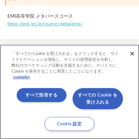
EMI高等学院 メタバースコース
https://emi-ko.jp/course/metaverse/
この記事がよかったら「いいね
「すべての Cookie を受け入れる」をクリックすると、サイ
トナビゲーションを強化し、サイトの使用状況を分析し、
Tweet
シェア
弊社のマーケティング活動を支援するために、デバイスに
Cookie を保存することに同意したことになります。
cookielist
この記事を書いた人
すべて拒否する
すべての Cookie を
香川妙美
受け入れる
山口県生まれ。音楽業界での就業を経て、20
事。2013年、フリーランスに転身。カフェ
に、現在までライターとして活動。学習情報
Cookie 設定
るほか、広報・PRの知見を活かし、各種レポ
の作成も手掛ける。IT企業・スタートアップ