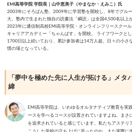
EMI高等学院 学院長｜山中恵美子（やまなか・えみこ）氏
2003年にそろばん塾、2009年に学習塾を開校し、8年でグル
大。塾内で生まれた独自の読書法「瞬読」は全国4,500名以上
2023年に通信制高校EMI高等学院・オンラインフリースクール
キャリアアカデミー「ちゃんぱす」を開校。 ライフワークと
1700日以上続いており、累計参加者は14万人超。日々の小
慣の場となっている。
「夢中を極めた先に人生が拓ける」メタ
緯
EMI高等学院は、いわゆるオルタナティブ教育を実
ースを学べるコースが設置されていますよね。まさ
を追求されていると感じています。私たちアステリ
こうした学校の立ち上げに至ったのか、また実際に