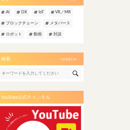
AI
DX
IoT
VR／MR
ブロックチェーン
メタバース
ロボット
動画
対談
検索
- SEARCH -
YouTube公式チャンネル