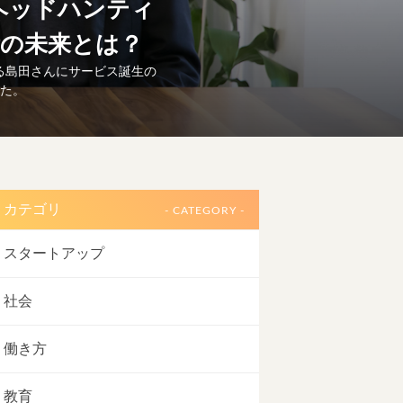
ヘッドハンティ
術の未来とは？
ある島田さんにサービス誕生の
した。
カテゴリ
- CATEGORY -
スタートアップ
社会
働き方
教育