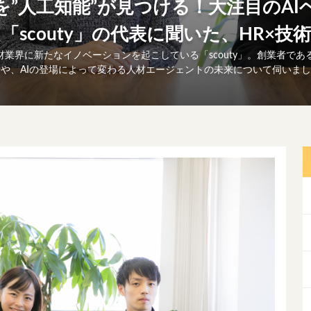
を”人工知能”が見つける！大注目のAI
「scouty」の代表に聞いた、HR×技
材業界に新たなイノベーションを起こしている「scouty」。創業者で
や、AIの登場によって変わる人材エージェントの未来について伺いま