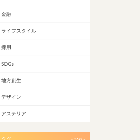
金融
ライフスタイル
採用
SDGs
地方創生
デザイン
アステリア
タグ
- TAG -