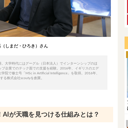
田寛基（しまだ・ひろき）さん
取得。大学時代にはグーグル（日本法人）でインターンシップのほ
ートアップ企業でのテック面での支援を経験。2016年、イギリスのエデ
大学院で修士号「MSc in Artificial Intelligence」を取得。2016年、
る株式会社scoutyを創業。
！AIが天職を見つける仕組みとは？