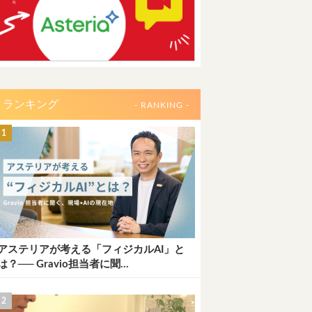
ランキング
- RANKING -
アステリアが考える「フィジカルAI」と
は？── Gravio担当者に聞...