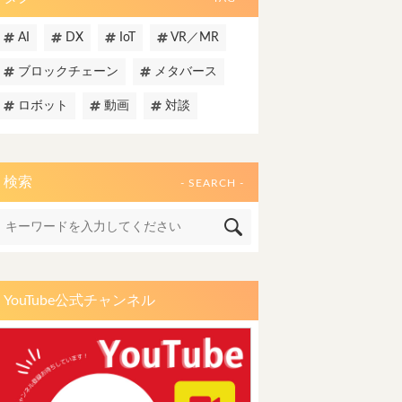
AI
DX
IoT
VR／MR
ブロックチェーン
メタバース
ロボット
動画
対談
検索
- SEARCH -
YouTube公式チャンネル