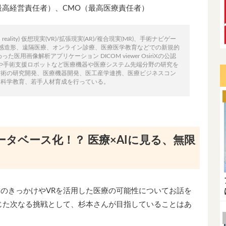
EO（最高経営責任者）、CMO（最高医療責任者）
eality) 仮想現実(VR)/拡張現実(AR)/複合現実(MR)、手術ナビゲー
質感造形、遠隔医療、オンライン診療、医療医学教育などでの新規的
用画像解析アプリケーション DICOM viewer OsiriXの公認
低侵襲手術や手術支援ロボットなど医療機器や医療システム先端分野の研究を
技術の研究開発、医療機器開発、医工産学連携、医療ビジネスコン
、科学教育、若手人材育成を行っている。
タベース化！？ 医療×AIに見る、無限
のきっかけやVRを活用した医療の可能性についてお話を
を通じた次なる挑戦として、杉本さんが目指していることはあ