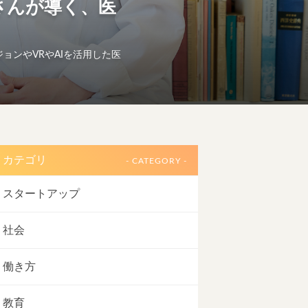
樹さんが導く、医
ジョンやVRやAIを活用した医
カテゴリ
- CATEGORY -
スタートアップ
社会
働き方
教育