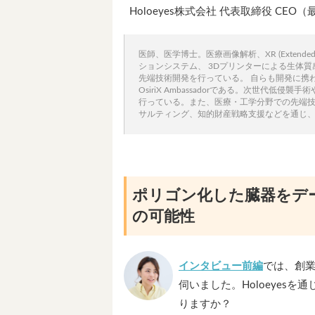
Holoeyes株式会社 代表取締役 C
医師、医学博士。医療画像解析、XR (Extended r
ションシステム、 3Dプリンターによる生体
先端技術開発を行っている。 自らも開発に携わった医
OsiriX Ambassadorである。次世代
行っている。また、医療・工学分野での先端
サルティング、知的財産戦略支援などを通じ
ポリゴン化した臓器をデー
の可能性
インタビュー前編
では、創業
伺いました。Holoeyes
りますか？