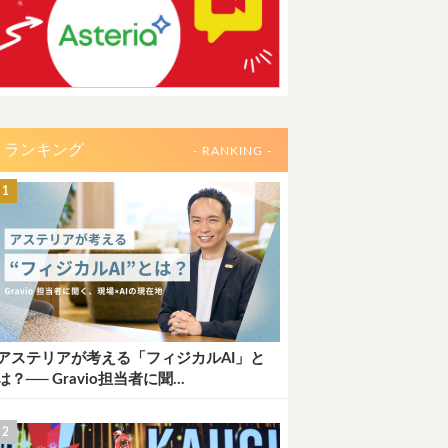
ランキング
- RANKING -
アステリアが考える「フィジカルAI」と
は？── Gravio担当者に聞...