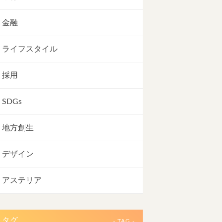
金融
ライフスタイル
採用
SDGs
地方創生
デザイン
アステリア
タグ
- TAG -