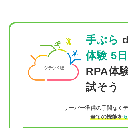
手ぶら
d
体験 5
RPA体
試そう
サーバー準備の手間なくデータ
全ての機能を