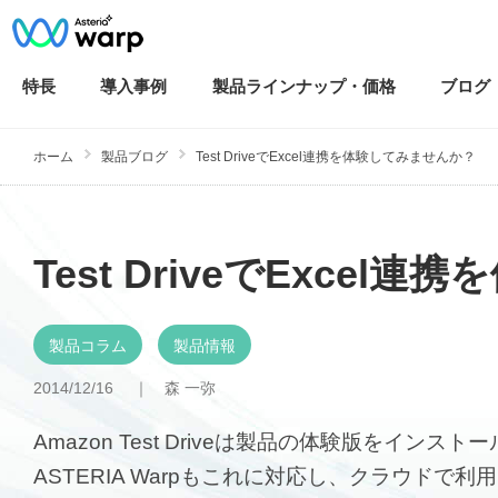
特長
導入
事例
製品ラインナップ・
価格
ブログ
ホーム
製品ブログ
Test DriveでExcel連携を体験してみませんか？
Test DriveでExce
製品コラム
製品情報
2014/12/16 ｜
森 一弥
Amazon Test Driveは製品の体験版をイ
ASTERIA Warpもこれに対応し、クラウド