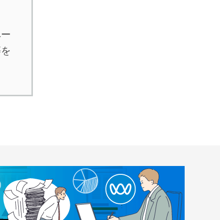
ペー
等を