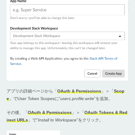
アプリの詳細ページから「
OAuth & Permissions
」＞「
Scop
e
」でUser Token Scopesに”
users.profile:write
”を追加。
その後、「
OAuth & Permissions
」＞「
OAuth Tokens & Red
irect URLs
」で”
Install to Workspace
”をクリック。