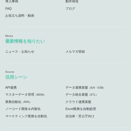
導入事例
動作環境
FAQ
ブログ
お役立ち資料・動画
最新情報を知りたい
ニュース・お知らせ
メルマガ登録
活用シーン
API連携
データ連携基盤
（EAI・ESB）
マスターデータ管理
データ統合基盤
（MDM）
（ETL）
業務自動化
クラウド連携基盤
（RPA）
ノーコード開発＆内製化
Excel業務を自動処理
マーケティング業務を自動化
自治体・官公庁向け