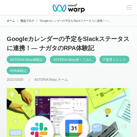
C
o
n
t
ホーム
製品ブログ
Googleカレンダーの予定をSlackステータスに連携！―...
e
n
t
Googleカレンダーの予定をSlackステータス
s
L
に連携！― ナガタのRPA体験記
i
n
e
ASTERIA Warp体験記
ASTERIA Warp使ってみた
IT業界トレンド
u
p
RPA体験記
2021/10/20 ｜
ASTERIA Warp チーム