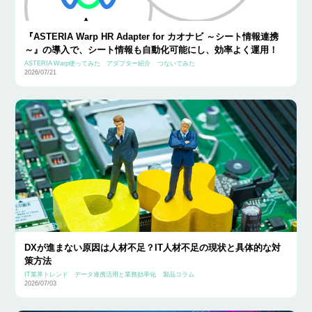
『ASTERIA Warp HR Adapter for カオナビ ～シート情報連携
～』の導入で、シート情報も自動化可能にし、効率よく運用！
ASTERIA Warp使ってみた
アダプター紹介
つないでみた
2026/07/21
DXが進まない原因は人材不足？IT人材不足の現状と具体的な対
策方法
IT業界トレンド
データ連携活用と業務効率化
製品コラム
2026/07/03