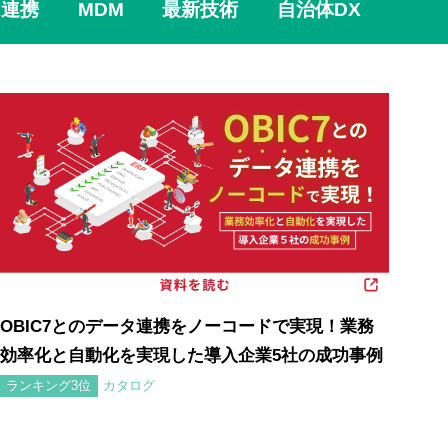
ム連携
MDM
最新技術
自治体DX
OBIC7とのデータ連携をノーコードで実現！業務
効率化と自動化を実現した導入企業5社の成功事例
カタログ