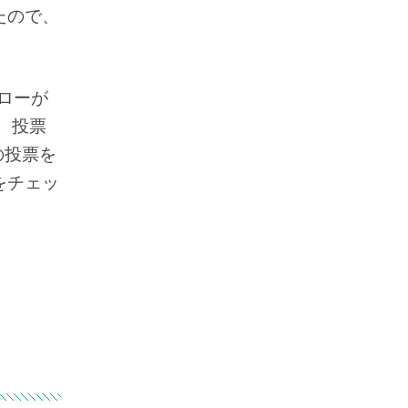
たので、
ローが
、投票
の投票を
をチェッ