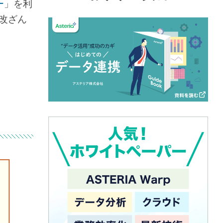
ー
」を利
、改ざん