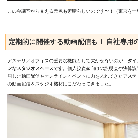
この会議室から見える景色も素晴らしいのです〜！（東京を一
定期的に開催する動画配信も！ 自社専用
アステリアオフィスの重要な機能として欠かせないのが、
タイ
ンなスタジオスペースです
。個人投資家向けの説明会や決算説明会な
用した動画配信やオンラインイベントに力を入れてきたアステ
の動画配信＆スタジオ機材にこだわってきました。