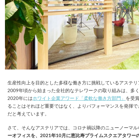
生産性向上を目的とした多様な働き方に挑戦しているアステリ
2009年頃から始まった全社的なテレワークの取り組みは、多
2020年には
ホワイト企業アワード「柔軟な働き方部門」
を受
ることはそれほど重要ではなく、よりパフォーマンスを発揮で
だと考えています。
さて、そんなアステリアでは、コロナ禍以降のニューノーマル
ーオフィスを、2021年10月に恵比寿プライムスクエアタワー