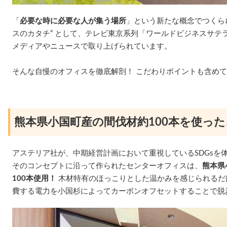
「
必要な時に必要な人が集う場所
」という新たな概念でつくら
スのカタチ” として、テレビ東京系列「ワールドビジネスサテ
メディアやニュースで取り上げられています。
そんな自慢のオフィスを徹底解剖！ こだわりポイントも含め
熊本県小国町産の間伐材約100本を使っ
アステリア社が、中期経営計画において重視しているSDGsを
そのコンセプトに沿って作られたセンターオフィスは、
熊本県
100本使用！
木材特有のほっこりとした温かみを感じられるだ
費する電力を小国杉によってカーボンオフセットすることで脱