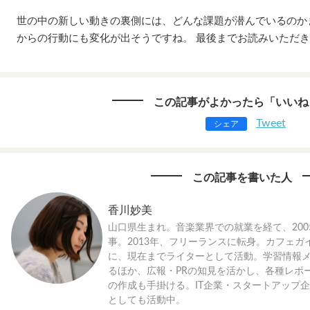
世の中の新しい動きの裏側には、どんな課題が潜んでいるのか
からの行動にも変化が出そうですね。 最後までお読みいただ
この記事がよかったら「いいね
Tweet
シェア
この記事を書いた人
香川妙美
山口県生まれ。音楽業界での就業を経て、20
事。2013年、フリーランスに転身。カフェ
に、現在までライターとして活動。学習情報
るほか、広報・PRの知見を活かし、各種レポ
の作成も手掛ける。IT企業・スタートアップ
としても活動中。