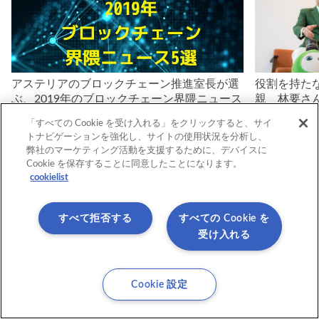
アステリアのブロックチェーン推進室長が選
役割を持た
ぶ、2019年のブロックチェーン界隈ニュース
親 林要さ
5選
「LOVOT
「すべての Cookie を受け入れる」をクリックすると、サイ
トナビゲーションを強化し、サイトの使用状況を分析し、
弊社のマーケティング活動を支援するために、デバイスに
Cookie を保存することに同意したことになります。
cookielist
すべて拒否する
すべての Cookie を
受け入れる
Cookie 設定