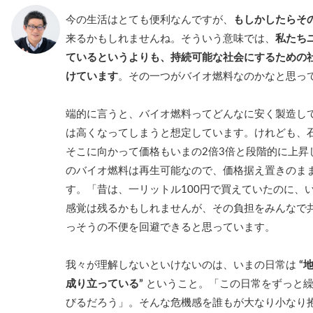
今の生活はとても便利なんですが、
もしかしたらそ
来るかもしれませんね。そういう意味では、
私たち
ているというよりも、持続可能な社会にするための
けています
。その一つがバイオ燃料なのかなと思っ
端的に言うと、バイオ燃料ってどんなに安く製造して
は高くなってしまうと想定しています。けれども、
そこに向かって価格もいまの2倍3倍と段階的に上昇
のバイオ燃料は再生可能なので、価格据え置きのま
す。「昔は、一リットル100円で買えていたのに、い
感覚は残るかもしれませんが、その負担をみんなで
っそうの不便を回避できると思っています。
我々が理解しないといけないのは、いまの日常は
“
成り立っている”
ということ。「この日常をずっと繰
びるだろう」。そんな危機感を誰もが大なり小なり