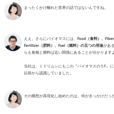
まったくかけ離れた世界の話ではないんですね。
ええ。さらにバイオマスには、
Food（食料）、Fib
Fertilizer（肥料）、Fuel（燃料）の五つの用途
があ
らも食糧と燃料は近い関係にあることが分かります
当社は、ミドリムシにもこの『バイオマスの５F』
以前から認識していました。
その構想が具現化し始めたのは、何がきっかけだっ