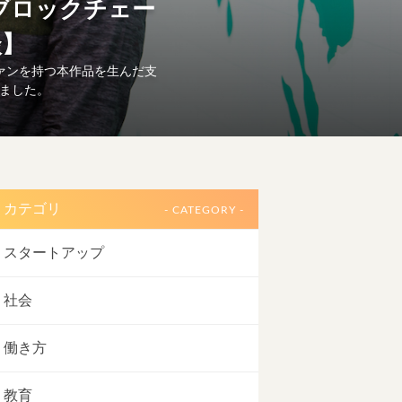
ブロックチェー
談】
ァンを持つ本作品を生んだ支
いました。
カテゴリ
- CATEGORY -
スタートアップ
社会
働き方
教育