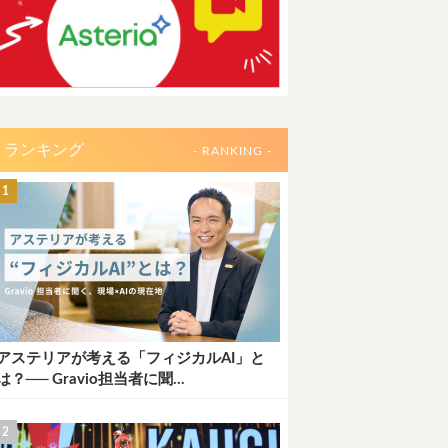
ランキング
- RANKING -
アステリアが考える「フィジカルAI」と
は？── Gravio担当者に聞...