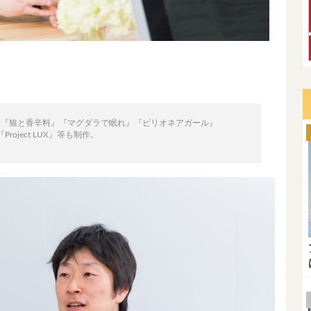
に『狼と香辛料』『マグダラで眠れ』『ビリオネアガール』
Project LUX』等も制作。