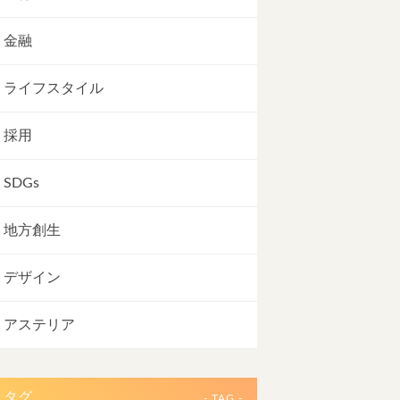
金融
ライフスタイル
採用
SDGs
地方創生
デザイン
アステリア
タグ
- TAG -