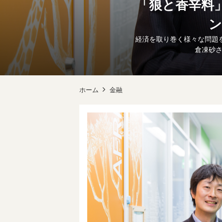
「狼と香辛料
ン
経済を取り巻く様々な問題
倉凍砂さ
ホーム
金融