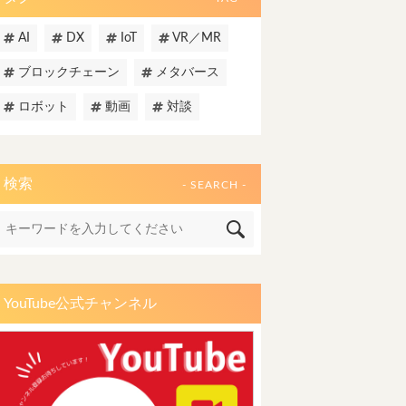
AI
DX
IoT
VR／MR
ブロックチェーン
メタバース
ロボット
動画
対談
検索
- SEARCH -
YouTube公式チャンネル