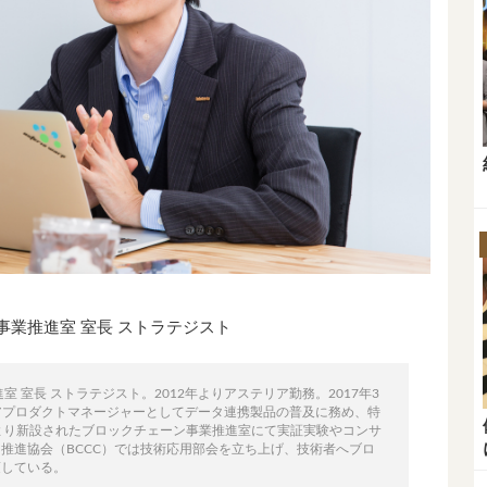
事業推進室 室長 ストラテジスト
 室長 ストラテジスト。2012年よりアステリア勤務。2017年3
のシニアプロダクトマネージャーとしてデータ連携製品の普及に務め、特
月より新設されたブロックチェーン事業推進室にて実証実験やコンサ
推進協会（BCCC）では技術応用部会を立ち上げ、技術者へブロ
蒙している。