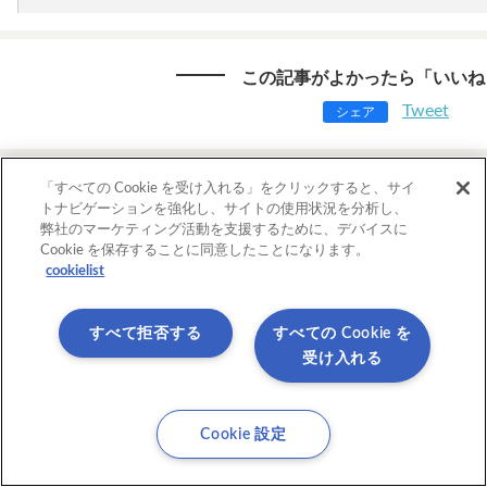
この記事がよかったら「いいね
Tweet
シェア
「すべての Cookie を受け入れる」をクリックすると、サイ
この記事を書いた人
トナビゲーションを強化し、サイトの使用状況を分析し、
弊社のマーケティング活動を支援するために、デバイスに
香川妙美
Cookie を保存することに同意したことになります。
cookielist
山口県生まれ。音楽業界での就業を経て、20
事。2013年、フリーランスに転身。カフェ
に、現在までライターとして活動。学習情報
すべて拒否する
すべての Cookie を
るほか、広報・PRの知見を活かし、各種レポ
受け入れる
の作成も手掛ける。IT企業・スタートアップ
としても活動中。
Cookie 設定
前の記事へ