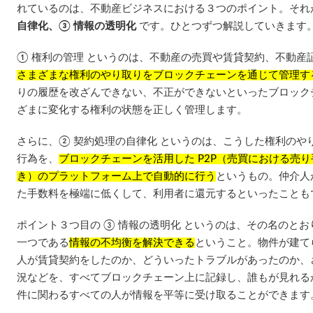
れているのは、不動産ビジネスにおける３つのポイント。それ
自律化、③ 情報の透明化
です。ひとつずつ解説していきます
① 権利の管理 というのは、不動産の売買や賃貸契約、不動産
さまざまな権利のやり取りをブロックチェーンを通じて管理す
りの履歴を改ざんできない、不正ができないといったブロック
ざまに変化する権利の状態を正しく管理します。
さらに、② 契約処理の自律化 というのは、こうした権利のや
行為を、
ブロックチェーンを活用した P2P（売買における売
き）のプラットフォーム上で自動的に行う
というもの。仲介人
た手数料を極端に低くして、利用者に還元するといったことも
ポイント３つ目の ③ 情報の透明化 というのは、その名のと
一つである
情報の不均衡を解決できる
ということ。物件が建て
人が賃貸契約をしたのか、どういったトラブルがあったのか、
況などを、すべてブロックチェーン上に記録し、誰もが見れる
件に関わるすべての人が情報を平等に受け取ることができます