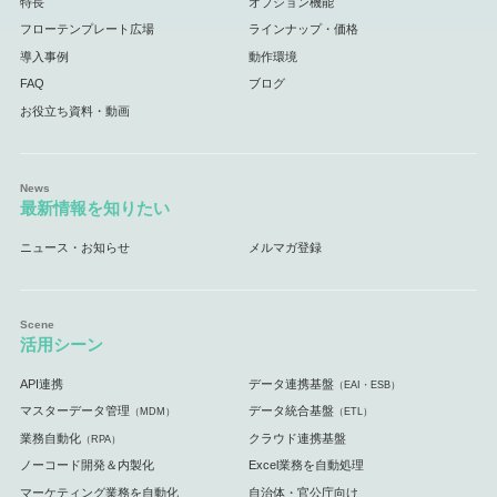
特長
オプション機能
フローテンプレート広場
ラインナップ・価格
導入事例
動作環境
FAQ
ブログ
お役立ち資料・動画
最新情報を知りたい
ニュース・お知らせ
メルマガ登録
活用シーン
API連携
データ連携基盤
（EAI・ESB）
マスターデータ管理
データ統合基盤
（MDM）
（ETL）
業務自動化
クラウド連携基盤
（RPA）
ノーコード開発＆内製化
Excel業務を自動処理
マーケティング業務を自動化
自治体・官公庁向け