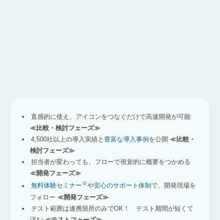
直感的に使え、アイコンをつなぐだけで高速開発が可能
≪比較・検討フェーズ≫
4,500社以上の導入実績と
豊富な導入事例
を公開
≪比較・
検討フェーズ≫
担当者が変わっても、フローで視覚的に概要をつかめる
≪開発フェーズ≫
※
無料体験セミナー
や
安心のサポート体制
で、開発現場を
フォロー
≪開発フェーズ≫
テスト範囲は連携箇所のみでOK！ テスト期間が短くて
済む
≪テストフェーズ≫