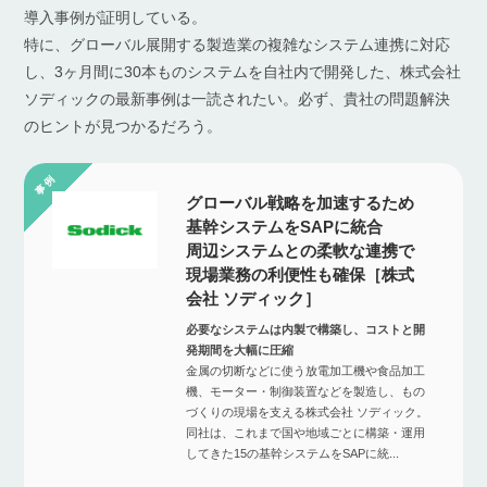
導入事例が証明している。
特に、グローバル展開する製造業の複雑なシステム連携に対応
し、3ヶ月間に30本ものシステムを自社内で開発した、株式会社
ソディックの最新事例は一読されたい。必ず、貴社の問題解決
のヒントが見つかるだろう。
グローバル戦略を加速するため
基幹システムをSAPに統合
周辺システムとの柔軟な連携で
現場業務の利便性も確保［株式
会社 ソディック］
必要なシステムは内製で構築し、コストと開
発期間を大幅に圧縮
金属の切断などに使う放電加工機や食品加工
機、モーター・制御装置などを製造し、もの
づくりの現場を支える株式会社 ソディック。
同社は、これまで国や地域ごとに構築・運用
してきた15の基幹システムをSAPに統...