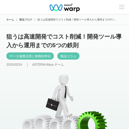
C
o
n
t
ホーム
製品ブログ
狙うは高速開発でコスト削減！開発ツール導入から運用までの5つ...
e
n
t
狙うは高速開発でコスト削減！開発ツール導
s
L
入から運用までの5つの鉄則
i
n
e
データ連携活用と業務効率化
製品コラム
u
p
2015/02/24 ｜
ASTERIA Warp チーム