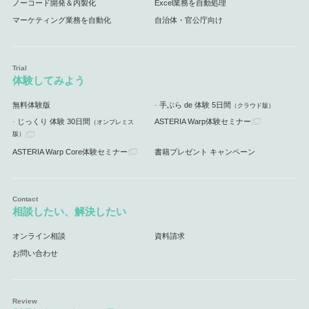
ノーコード開発＆内製化
Excel業務を自動処理
マーケティング業務を自動化
自治体・官公庁向け
体験してみよう
無料体験版
手ぶら de 体験 5日間
（クラウド版）
じっくり 体験 30日間
ASTERIA Warp体験セミナー
（オンプレミス
版）
ASTERIA Warp Core体験セミナー
書籍プレゼント キャンペーン
相談したい、解決したい
オンライン相談
資料請求
お問い合わせ