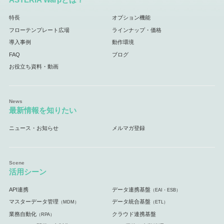
特長
オプション機能
フローテンプレート広場
ラインナップ・価格
導入事例
動作環境
FAQ
ブログ
お役立ち資料・動画
最新情報を知りたい
ニュース・お知らせ
メルマガ登録
活用シーン
API連携
データ連携基盤
（EAI・ESB）
マスターデータ管理
データ統合基盤
（MDM）
（ETL）
業務自動化
クラウド連携基盤
（RPA）