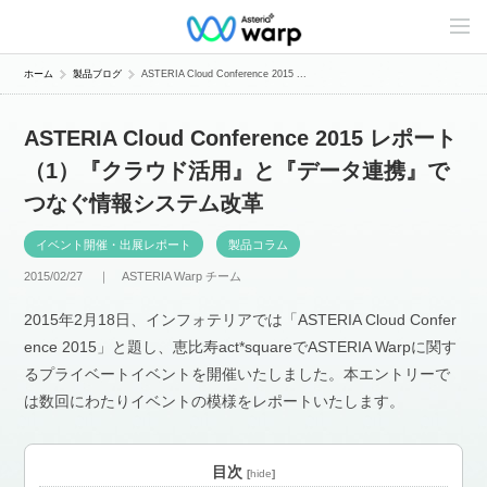
C
o
n
t
ホーム
製品ブログ
ASTERIA Cloud Conference 2015 ...
e
n
t
ASTERIA Cloud Conference 2015 レポート
s
L
（1）『クラウド活用』と『データ連携』で
i
n
つなぐ情報システム改革
e
u
p
イベント開催・出展レポート
製品コラム
2015/02/27 ｜
ASTERIA Warp チーム
2015年2月18日、インフォテリアでは「ASTERIA Cloud Confer
ence 2015」と題し、恵比寿act*squareでASTERIA Warpに関す
るプライベートイベントを開催いたしました。本エントリーで
は数回にわたりイベントの模様をレポートいたします。
目次
[
hide
]