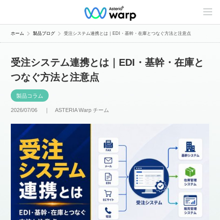
C
o
n
t
ホーム
製品ブログ
受注システム連携とは｜EDI・基幹・在庫とつなぐ方法と注意点
e
n
t
受注システム連携とは｜EDI・基幹・在庫と
s
L
つなぐ方法と注意点
i
n
e
製品コラム
u
p
2026/07/06 ｜
ASTERIA Warp チーム