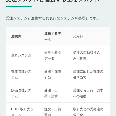
受注システムと連携する代表的なシステムを整理します。
連携するデ
連携先
ねらい
ータ
受注・取引
受注の自動取り込
基幹システム
データ
み・処理
在庫管理シス
受注・在庫
受注に応じた在庫の
テム
引当
引き当て
販売管理シス
受注・出
受注から出荷・請求
テム
荷・請求
への連携
EDI・取引先シ
注文・出荷
取引先との受発注の
ステム
通知
電子化