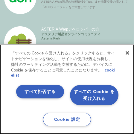
ASTERIA Warp製品の技術情報やTips、また情報交換の場として
「ADNフォーラム」をご用意しています。
ASTERIA Warpデベロッパーの方
アステリア製品オンラインコミュニティ
Asteria Park
アステリア製品デベロッパー同士をつなげ、技術情報の共有や
ちょっとしたの疑問解決の場とすることを目的としたコミュニ
「すべての Cookie を受け入れる」をクリックすると、サイ
ティです。
トナビゲーションを強化し、サイトの使用状況を分析し、
弊社のマーケティング活動を支援するために、デバイスに
Cookie を保存することに同意したことになります。
cooki
ASTERIA Warpユーザーの方
elist
ASTERIA Warpユーザーサイト
Login
製品更新版や評価版のダウンロード、各種ドキュメントのご提
すべて拒否する
すべての Cookie を
供、また 技術的なお問合せもこちらで受付ています。
受け入れる
ASTERIA Warpパートナーの方
Cookie 設定
ASTERIA Warpパートナーサイト
Login