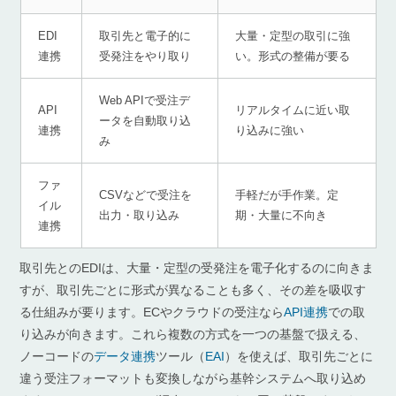
EDI
取引先と電子的に
大量・定型の取引に強
連携
受発注をやり取り
い。形式の整備が要る
Web APIで受注デ
API
リアルタイムに近い取
ータを自動取り込
連携
り込みに強い
み
ファ
CSVなどで受注を
手軽だが手作業。定
イル
出力・取り込み
期・大量に不向き
連携
取引先とのEDIは、大量・定型の受発注を電子化するのに向きま
すが、取引先ごとに形式が異なることも多く、その差を吸収す
る仕組みが要ります。ECやクラウドの受注なら
API連携
での取
り込みが向きます。これら複数の方式を一つの基盤で扱える、
ノーコードの
データ連携
ツール（
EAI
）を使えば、取引先ごとに
違う受注フォーマットも変換しながら基幹システムへ取り込め