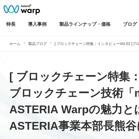
特長
導入
事例
製品ラインナップ・
価格
ブログ
ホーム
製品ブログ
[ ブロックチェーン特集：インタビューVol.02 ]ブロッ
[ ブロックチェーン特集：イ
ブロックチェーン技術「m
ASTERIA Warpの魅
ASTERIA事業本部長熊