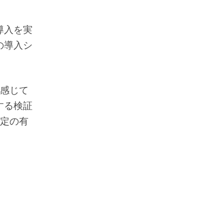
導入を実
の導入シ
を感じて
する検証
予定の有