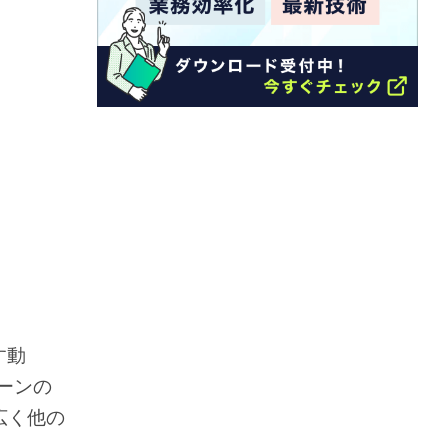
す動
ーンの
広く他の