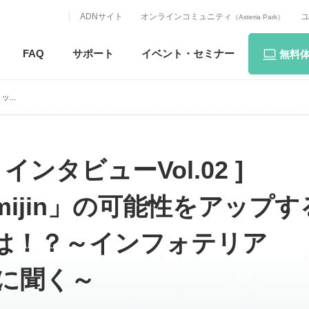
ADNサイト
オンラインコミュニティ
（Asteria Park）
FAQ
サポート
イベント・
セミナー
無料
...
ンタビューVol.02 ]
ijin」の可能性をアップす
力とは！？～インフォテリア
谷に聞く～