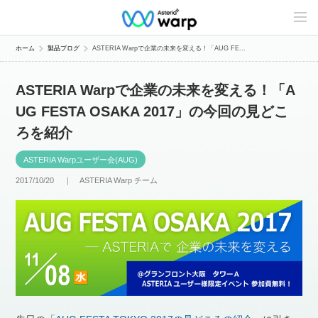
C
o
n
t
ホーム
製品ブログ
ASTERIA Warpで企業の未来を変える！「AUG FE...
e
n
t
ASTERIA Warpで企業の未来を変える！「A
s
L
UG FESTA OSAKA 2017」の今回の見どこ
i
n
ろを紹介
e
u
p
ASTERIA Warpユーザー会(AUG)
2017/10/20 ｜
ASTERIA Warp チーム