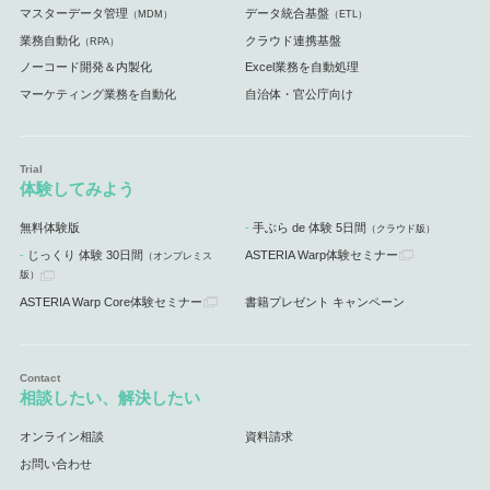
マスターデータ管理
データ統合基盤
（MDM）
（ETL）
業務自動化
クラウド連携基盤
（RPA）
ノーコード開発＆内製化
Excel業務を自動処理
マーケティング業務を自動化
自治体・官公庁向け
体験してみよう
無料体験版
手ぶら de 体験 5日間
（クラウド版）
じっくり 体験 30日間
ASTERIA Warp体験セミナー
（オンプレミス
版）
ASTERIA Warp Core体験セミナー
書籍プレゼント キャンペーン
相談したい、解決したい
オンライン相談
資料請求
お問い合わせ