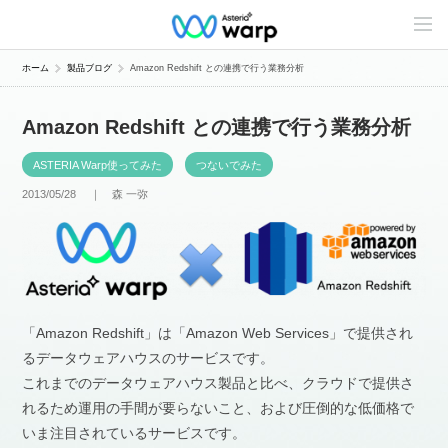
C
o
n
t
ホーム
製品ブログ
Amazon Redshift との連携で行う業務分析
e
n
t
Amazon Redshift との連携で行う業務分析
s
L
i
ASTERIA Warp使ってみた
つないでみた
n
e
2013/05/28 ｜
森 一弥
u
p
「Amazon Redshift」は「Amazon Web Services」で提供され
るデータウェアハウスのサービスです。
これまでのデータウェアハウス製品と比べ、クラウドで提供さ
れるため運用の手間が要らないこと、および圧倒的な低価格で
いま注目されているサービスです。