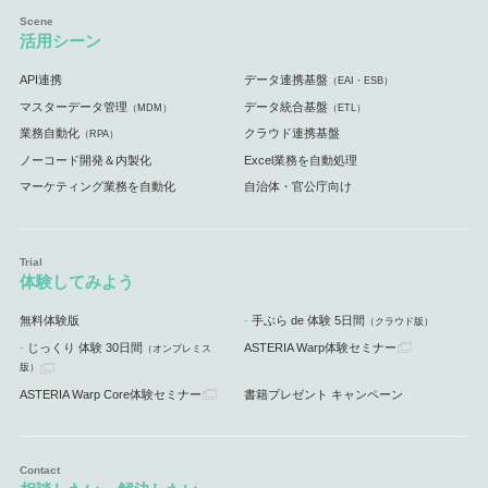
活用シーン
API連携
データ連携基盤
（EAI・ESB）
マスターデータ管理
データ統合基盤
（MDM）
（ETL）
業務自動化
クラウド連携基盤
（RPA）
ノーコード開発＆内製化
Excel業務を自動処理
マーケティング業務を自動化
自治体・官公庁向け
体験してみよう
無料体験版
手ぶら de 体験 5日間
（クラウド版）
じっくり 体験 30日間
ASTERIA Warp体験セミナー
（オンプレミス
版）
ASTERIA Warp Core体験セミナー
書籍プレゼント キャンペーン