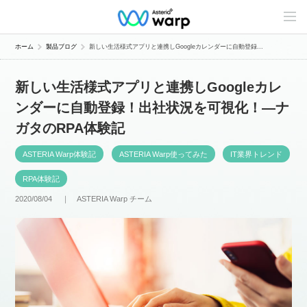
C
o
n
t
ホーム
製品ブログ
新しい生活様式アプリと連携しGoogleカレンダーに自動登録...
e
n
t
新しい生活様式アプリと連携しGoogleカレ
s
L
ンダーに自動登録！出社状況を可視化！―ナ
i
n
ガタのRPA体験記
e
u
p
ASTERIA Warp体験記
ASTERIA Warp使ってみた
IT業界トレンド
RPA体験記
2020/08/04 ｜
ASTERIA Warp チーム