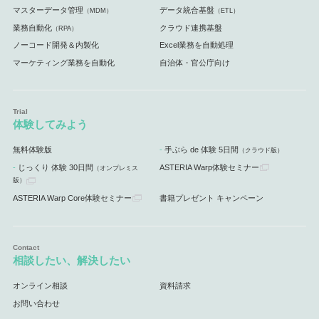
マスターデータ管理
データ統合基盤
（MDM）
（ETL）
業務自動化
クラウド連携基盤
（RPA）
ノーコード開発＆内製化
Excel業務を自動処理
マーケティング業務を自動化
自治体・官公庁向け
体験してみよう
無料体験版
手ぶら de 体験 5日間
（クラウド版）
じっくり 体験 30日間
ASTERIA Warp体験セミナー
（オンプレミス
版）
ASTERIA Warp Core体験セミナー
書籍プレゼント キャンペーン
相談したい、解決したい
オンライン相談
資料請求
お問い合わせ