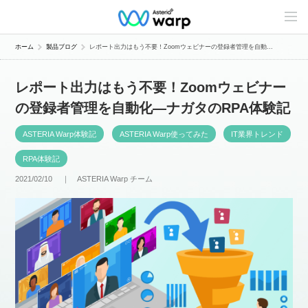
C
o
n
t
ホーム
製品ブログ
レポート出力はもう不要！Zoomウェビナーの登録者管理を自動...
e
n
t
レポート出力はもう不要！Zoomウェビナー
s
L
の登録者管理を自動化―ナガタのRPA体験記
i
n
e
ASTERIA Warp体験記
ASTERIA Warp使ってみた
IT業界トレンド
u
p
RPA体験記
2021/02/10 ｜
ASTERIA Warp チーム