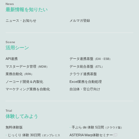
最新情報を知りたい
ニュース・お知らせ
メルマガ登録
活用シーン
API連携
データ連携基盤
（EAI・ESB）
マスターデータ管理
データ統合基盤
（MDM）
（ETL）
業務自動化
クラウド連携基盤
（RPA）
ノーコード開発＆内製化
Excel業務を自動処理
マーケティング業務を自動化
自治体・官公庁向け
体験してみよう
無料体験版
手ぶら de 体験 5日間
（クラウド版）
じっくり 体験 30日間
ASTERIA Warp体験セミナー
（オンプレミス