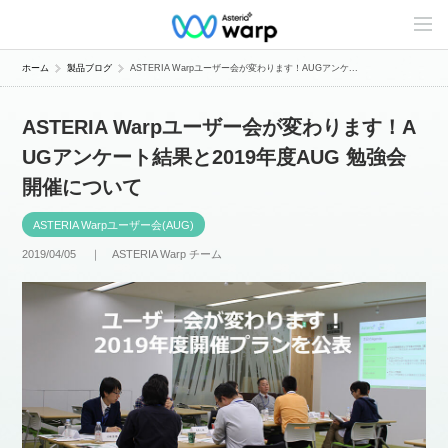
C
o
n
t
ホーム
製品ブログ
ASTERIA Warpユーザー会が変わります！AUGアンケ...
e
n
t
ASTERIA Warpユーザー会が変わります！A
s
L
UGアンケート結果と2019年度AUG 勉強会
i
n
開催について
e
u
p
ASTERIA Warpユーザー会(AUG)
2019/04/05 ｜
ASTERIA Warp チーム