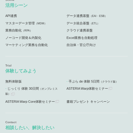
活用シーン
API連携
データ連携基盤
（EAI・ESB）
マスターデータ管理
データ統合基盤
（MDM）
（ETL）
業務自動化
クラウド連携基盤
（RPA）
ノーコード開発＆内製化
Excel業務を自動処理
マーケティング業務を自動化
自治体・官公庁向け
体験してみよう
無料体験版
手ぶら de 体験 5日間
（クラウド版）
じっくり 体験 30日間
ASTERIA Warp体験セミナー
（オンプレミス
版）
ASTERIA Warp Core体験セミナー
書籍プレゼント キャンペーン
相談したい、解決したい