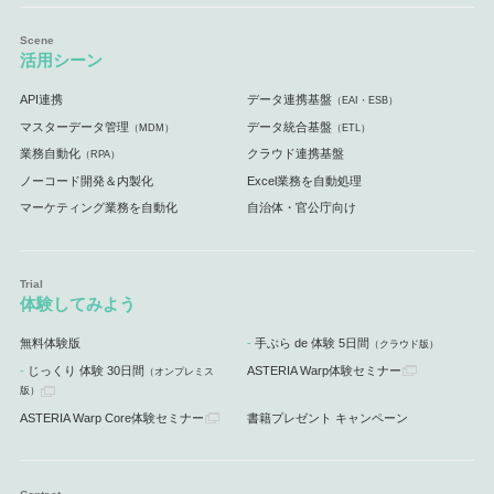
活用シーン
API連携
データ連携基盤
（EAI・ESB）
マスターデータ管理
データ統合基盤
（MDM）
（ETL）
業務自動化
クラウド連携基盤
（RPA）
ノーコード開発＆内製化
Excel業務を自動処理
マーケティング業務を自動化
自治体・官公庁向け
体験してみよう
無料体験版
手ぶら de 体験 5日間
（クラウド版）
じっくり 体験 30日間
ASTERIA Warp体験セミナー
（オンプレミス
版）
ASTERIA Warp Core体験セミナー
書籍プレゼント キャンペーン