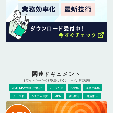
関連ドキュメント
ホワイトペーパーや解説書のダウンロード、動画視聴
ASTERIA Warp について
データ分析
内製化
業務効率化
クラウド
システム連携
MDM
最新技術
自治体DX