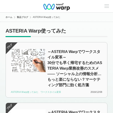
C
o
n
t
ホーム
製品ブログ
ASTERIA Warp使ってみた
e
n
t
ASTERIA Warp使ってみた
s
L
i
n
e
～ASTERIA Warpでワークスタ
u
p
イル変革～
30分でも早く帰宅するためのAS
TERIA Warp業務改善のススメ
—— ソーシャル上の情報分析…
もっと楽にならない？マーケテ
ィング部門に効く処方箋
ASTERIA Warp使ってみた
ワークスタイル変革
2016/12/08
～ASTERIA Warpでワークスタ