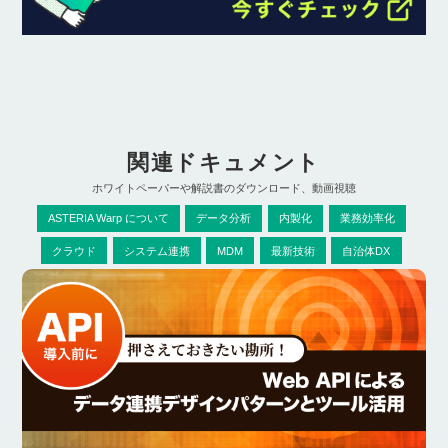
関連ドキュメント
ホワイトペーパーや解説書のダウンロード、動画視聴
ASTERIA Warp について
データ分析
内製化
業務効率化
クラウド
システム連携
MDM
最新技術
自治体DX