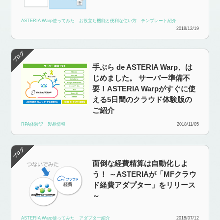
ASTERIA Warp使ってみた
お役立ち機能と便利な使い方
テンプレート紹介
2018/12/19
手ぶら de ASTERIA Warp、は
じめました。 サーバー準備不
要！ASTERIA Warpがすぐに使
える5日間のクラウド体験版の
ご紹介
RPA体験記
製品情報
2018/11/05
面倒な経費精算は自動化しよ
う！ ～ASTERIAが「MFクラウ
ド経費アダプター」をリリース
～
ASTERIA Warp使ってみた
アダプター紹介
2018/07/12