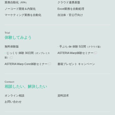
業務自動化
クラウド連携基盤
（RPA）
ノーコード開発＆内製化
Excel業務を自動処理
マーケティング業務を自動化
自治体・官公庁向け
体験してみよう
無料体験版
手ぶら de 体験 5日間
（クラウド版）
じっくり 体験 30日間
ASTERIA Warp体験セミナー
（オンプレミス
版）
ASTERIA Warp Core体験セミナー
書籍プレゼント キャンペーン
相談したい、解決したい
オンライン相談
資料請求
お問い合わせ