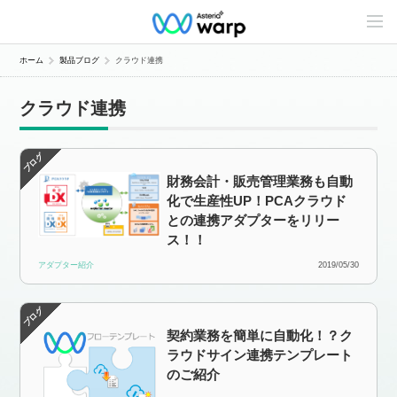
C
o
n
t
ホーム
製品ブログ
クラウド連携
e
n
t
クラウド連携
s
L
i
n
e
財務会計・販売管理業務も自動
u
p
化で生産性UP！PCAクラウド
との連携アダプターをリリー
ス！！
アダプター紹介
2019/05/30
契約業務を簡単に自動化！？ク
ラウドサイン連携テンプレート
のご紹介