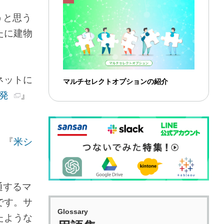
うと思う
たに建物
ネットに
マルチセレクトオプションの紹介
発
』
、『
米シ
通するマ
です。サ
Glossary
たような