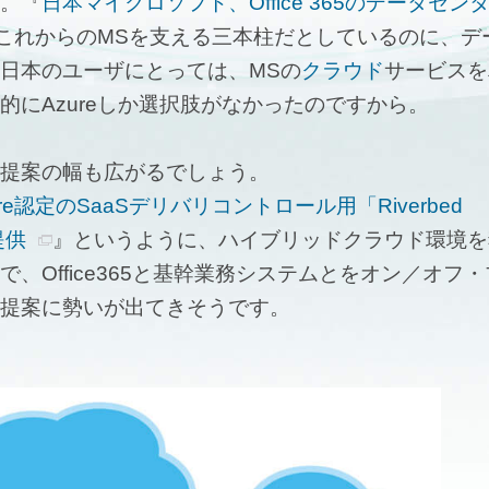
。『
日本マイクロソフト、Office 365のデータセン
これからのMSを支える三本柱だとしているのに、デ
日本のユーザにとっては、MSの
クラウド
サービスを
にAzureしか選択肢がなかったのですから。
提案の幅も広がるでしょう。
zure認定のSaaSデリバリコントロール用「Riverbed
提供
』というように、ハイブリッドクラウド環境を
Office365と基幹業務システムとをオン／オフ
提案に勢いが出てきそうです。