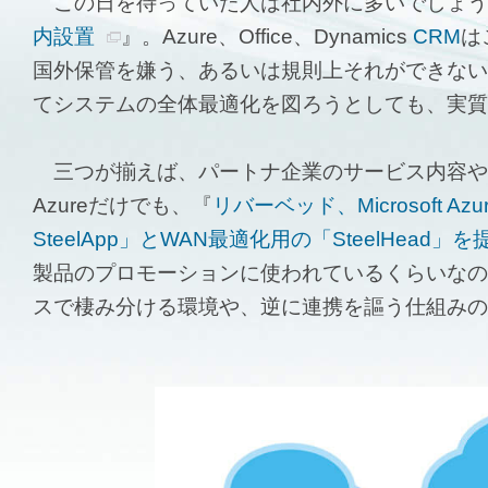
この日を待っていた人は社内外に多いでしょう
内設置
』。Azure、Office、Dynamics
CRM
は
国外保管を嫌う、あるいは規則上それができない
てシステムの全体最適化を図ろうとしても、実質的
三つが揃えば、パートナ企業のサービス内容や
Azureだけでも、『
リバーベッド、Microsoft A
SteelApp」とWAN最適化用の「SteelHead」を
製品のプロモーションに使われているくらいなので、
スで棲み分ける環境や、逆に連携を謳う仕組みの