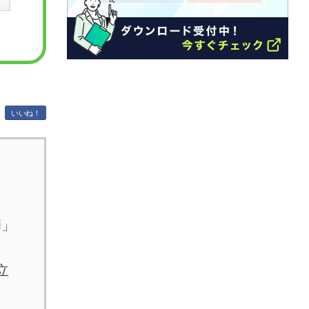
いいね！
携」
」
立