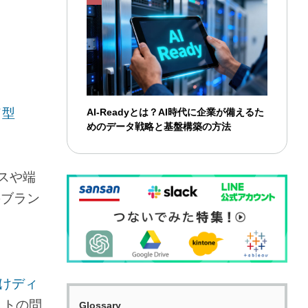
ド型
AI-Readyとは？AI時代に企業が備えるた
めのデータ戦略と基盤構築の方法
スや端
のブラン
向けディ
ストの問
Glossary