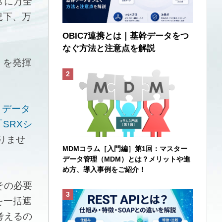
常に万全
況下、万
OBIC7連携とは｜基幹データをつ
なぐ方法と注意点を解説
）を発揮
、データ
SRXシ
りませ
MDMコラム［入門編］第1回：マスター
データ管理（MDM）とは？メリットや進
め方、導入事例をご紹介！
その必要
を一括遮
考えるの