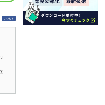
いいね！
携」
」
立