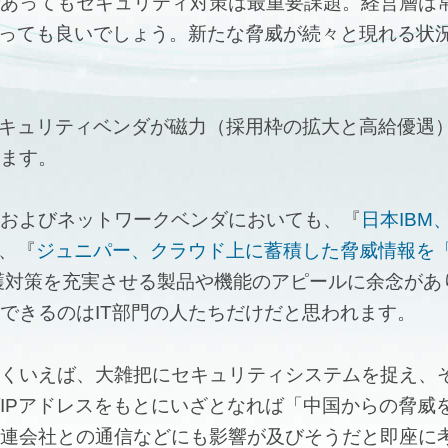
あってもセキュリティ対策は最重要課題。経営層は
いっても良いでしょう。新たな脅威が続々と現れる状
セキュリティベンダが磁力（採用枠の拡大と高給優遇
ます。
およびネットワークベンダにおいても、『
日本IBM
、『
ジュニパー、クラウド上に蓄積した脅威情報を「
護対策を充実させる製品や機能のアピールに余念があ
できるのはIT部門の人たちだけだと思われます。
くいえば、大雑把にセキュリティシステムを捉え、
IPアドレスをもとにいざとなれば「中国からの脅威
連会社との通信などにも影響が及びそうだと即座に