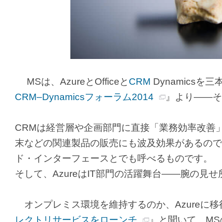
MSは、AzureとOfficeと
CRM
Dynamicsを
CRM–Dynamicsフォーラム2014
』より――
CRMは経営層や企画部門に直接「業務効率改善
末などの関連製品の販売にも波及効果があるので注
ド・インターフェースとでも呼べるものです。
そして、AzureはIT部門の活躍舞台――腕の見
オンプレミス環境を維持するのか、Azureに
レクトリサービスをローンチ
』と聞いて、M