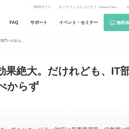
ADNサイト
オンラインコミュニティ
（Asteria Park）
FAQ
サポート
イベント・
セミナー
無料
門へのおも...
効果絶大。だけれども、IT
べからず