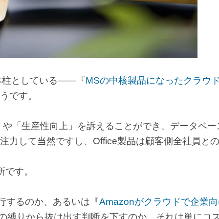
三本柱としている――『
MSの中核製品になったクラウ
そうです。
」や「生産性向上」を訴えることができ、データベー
力して当然ですし、Office製品は顧客側全社員と
せ所です。
移行するのか、あるいは『
Amazonがクラウドで企業
Sの縛りから抜け出す判断を下すのか、それは単にコ