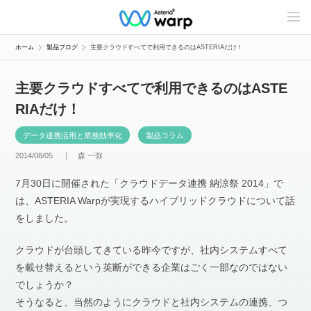
C
o
n
t
ホーム
製品ブログ
主要クラウドすべてで利用できるのはASTERIAだけ！
e
n
t
主要クラウドすべてで利用できるのはASTE
s
L
RIAだけ！
i
n
e
データ連携活用と業務効率化
製品コラム
u
p
2014/08/05 ｜
森 一弥
7月30日に開催された「クラウドデータ連携 納涼祭 2014」で
は、ASTERIA Warpが実現するハイブリッドクラウドについて話
をしました。
クラウドが台頭してきている昨今ですが、社内システムすべて
を載せ替えるという英断ができる企業はごく一部なのではない
でしょうか？
そうなると、当然のようにクラウドと社内システムの連携、つ