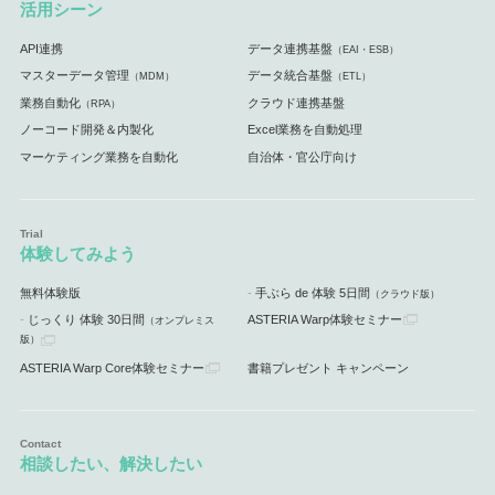
活用シーン
API連携
データ連携基盤
（EAI・ESB）
マスターデータ管理
データ統合基盤
（MDM）
（ETL）
業務自動化
クラウド連携基盤
（RPA）
ノーコード開発＆内製化
Excel業務を自動処理
マーケティング業務を自動化
自治体・官公庁向け
体験してみよう
無料体験版
手ぶら de 体験 5日間
（クラウド版）
じっくり 体験 30日間
ASTERIA Warp体験セミナー
（オンプレミス
版）
ASTERIA Warp Core体験セミナー
書籍プレゼント キャンペーン
相談したい、解決したい