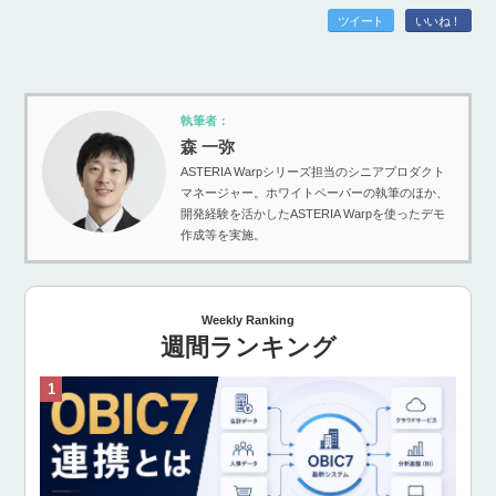
ツイート
いいね！
執筆者：
森 一弥
ASTERIA Warpシリーズ担当のシニアプロダクト
マネージャー。ホワイトペーパーの執筆のほか、
開発経験を活かしたASTERIA Warpを使ったデモ
作成等を実施。
Weekly Ranking
週間ランキング