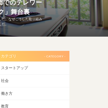
郷でのテレワー
ク」舞台裏
した。なぜこうした取り組み
した。
カテゴリ
- CATEGORY -
スタートアップ
社会
働き方
教育