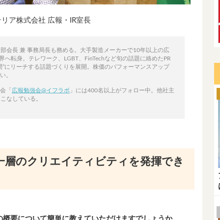
リア株式会社 広報・IR室長
部会長 兼 事務局長も務める。大手製造メーカーで10年以上の広
へ転身。テレワーク、LGBT、FinTechなど旬の話題に絡めたPR
間”にリーチする話題づくりを展開。株価のパフォーマンスアップ
多い。
強会「
広報勉強会@イフラボ
」には400名以上がフォロー中。他社主
にこなしている。
一層のクリエイティビティを発揮でき
の概要について簡単に教えていただけますでしょうか。