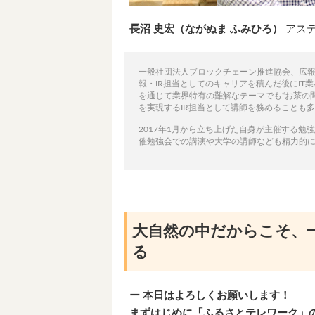
長沼 史宏（ながぬま ふみひろ）
アステ
一般社団法人ブロックチェーン推進協会、広報
報・IR担当としてのキャリアを積んだ後にIT業界
を通じて業界特有の難解なテーマでも“お茶の
を実現するIR担当として講師を務めることも
2017年1月から立ち上げた自身が主催する勉
催勉強会での講演や大学の講師なども精力的
大自然の中だからこそ、
る
ー 本日はよろしくお願いします！
まずはじめに「ふるさとテレワーク」