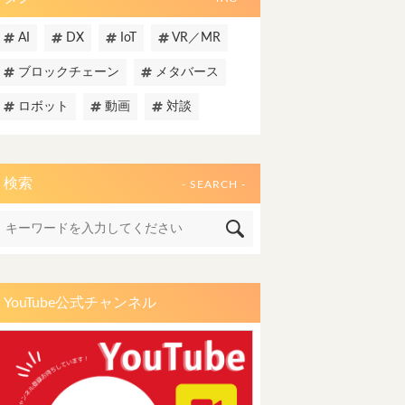
AI
DX
IoT
VR／MR
ブロックチェーン
メタバース
ロボット
動画
対談
検索
- SEARCH -
YouTube公式チャンネル