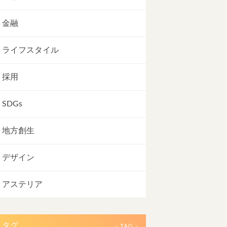
金融
ライフスタイル
採用
SDGs
地方創生
デザイン
アステリア
タグ
- TAG -