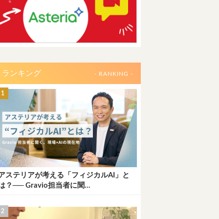
ランキング
- RANKING -
アステリアが考える「フィジカルAI」と
は？── Gravio担当者に聞...