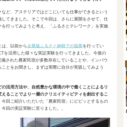
クなど、アステリアではどこにいても仕事ができるという
施してきました。そこで今回は、さらに展開をさせて、仕
クを行ってみようと考え、「ふるさとテレワーク」を実施
とは、以前から
企業版ふるさと納税での協業
を行ってい
CTを活用した様々な実証実験を行ってきました。今後の
が完備された農家民宿が多数存在していることや、インバウ
ることをお聞きし、まずは実際に自分が実践してみよう
どの活用方法や、自然豊かな環境の中で働くことによるリ
変えることでより一層のクリエイティビティを創出するこ
、今回ご紹介いただいた「農家民宿」にビビッとするもの
、今回の実証実験に至りました。。