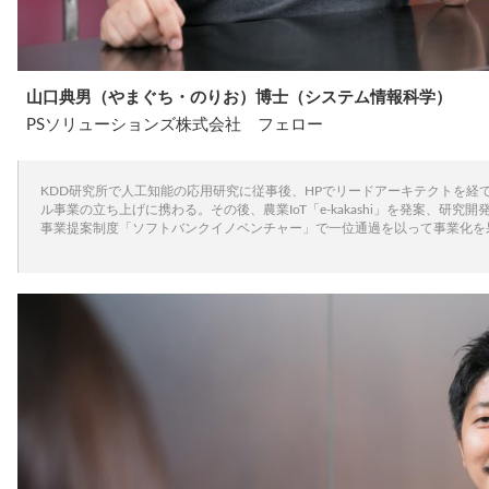
山口典男（やまぐち・のりお）博士（システム情報科学）
PSソリューションズ株式会社 フェロー
KDD研究所で人工知能の応用研究に従事後、HPでリードアーキテクトを経
ル事業の立ち上げに携わる。その後、農業IoT「e-kakashi」を発案、研
事業提案制度「ソフトバンクイノベンチャー」で一位通過を以って事業化を