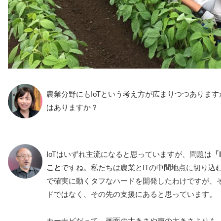
農業分野にもIoTという考え方が広まりつつありま
はありますか？
IoTはいずれ主流になると思っていますが、問題は
「
こと
ですね。私たちは農業とITの中間地点に切り込
で確実に動くタフなハードを開発したわけですが、
ドではなく、その先の支援にあると思っています。