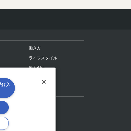
働き方
ライフスタイル
地方創生
を受け入
IoT
る
ーン
メタバース
対談