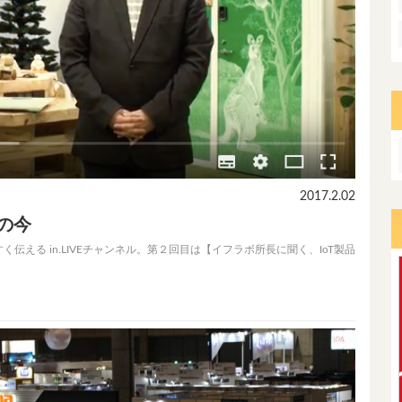
2017.2.02
の今
える in.LIVEチャンネル。第２回目は【イフラボ所長に聞く、IoT製品