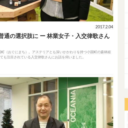
2017.2.04
を普通の選択肢に ー 林業女子・入交律歌さん
国町（おぐにまち）。アステリアとも深いかかわりを持つ小国町の森林組
しても注目されている入交律歌さんにお話を伺いました。