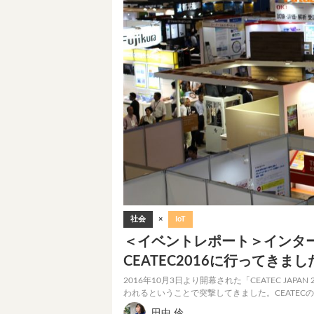
社会
×
IoT
＜イベントレポート＞インタ
CEATEC2016に行ってきまし
2016年10月3日より開幕された「CEATEC JA
われるということで突撃してきました。CEATE
田中 伶