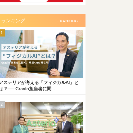
ランキング
- RANKING -
アステリアが考える「フィジカルAI」と
は？── Gravio担当者に聞...