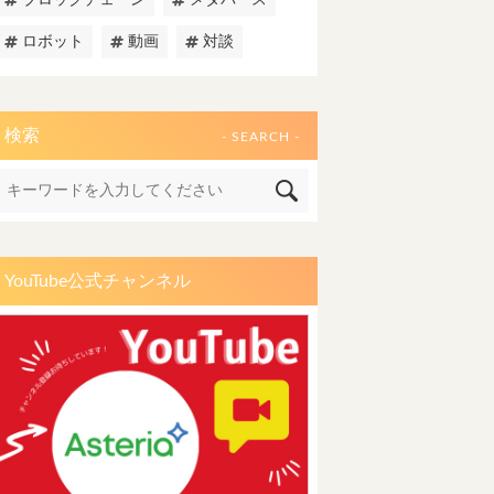
ブロックチェーン
メタバース
ロボット
動画
対談
検索
- SEARCH -
YouTube公式チャンネル