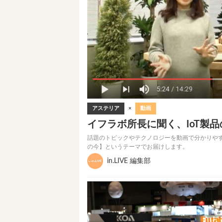
アステリア
×
動画
イフラボ所長に聞く、IoT製品
話題のトピックやテクノロジーを動画で分かりやすく伝
の今】というテーマでお届けします。
in.LIVE 編集部