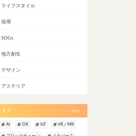
ライフスタイル
採用
SDGs
地方創生
デザイン
アステリア
タグ
- TAG -
AI
DX
IoT
VR／MR