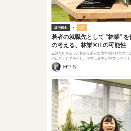
環境保全
×
IoT
若者の就職先として ”林業” 
の考える、林業✕ITの可能性
立派な杉を使った林業が盛んな熊本県阿蘇郡の小
合に若くして移住し、現在は貴重な”林業女子”と
田中 伶