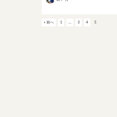
« 前へ
1
…
3
4
5