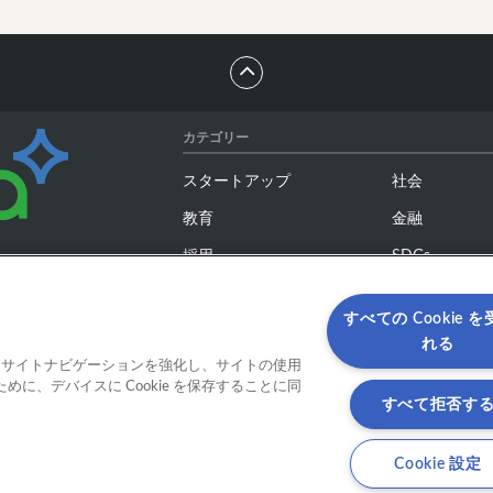
カテゴリー
スタートアップ
社会
教育
金融
採用
SDGs
デザイン
アステリア
すべての Cookie 
れる
タグ
ると、サイトナビゲーションを強化し、サイトの使用
に、デバイスに Cookie を保存することに同
AI
DX
すべて拒否す
VR／MR
ブロックチェ
Cookie 設定
ロボット
動画