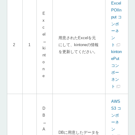
Excel
POIIn
E
put コ
x
ンポ
c
ーネ
el
用意されたExcelを元
ン
→
2
1
にして、kintoneの情報
ト
ki
を更新してください。
kinton
nt
ePut
o
コン
n
ポー
e
ネン
ト
AWS
D
S3 コ
B
ンポ
→
ーネ
A
ン
DBに用意したデータを