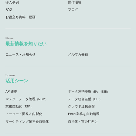
導入事例
動作環境
FAQ
ブログ
お役立ち資料・動画
最新情報を知りたい
ニュース・お知らせ
メルマガ登録
活用シーン
API連携
データ連携基盤
（EAI・ESB）
マスターデータ管理
データ統合基盤
（MDM）
（ETL）
業務自動化
クラウド連携基盤
（RPA）
ノーコード開発＆内製化
Excel業務を自動処理
マーケティング業務を自動化
自治体・官公庁向け