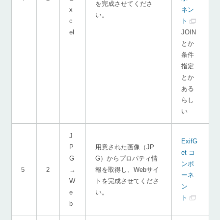
を完成させてくださ
x
ネン
い。
c
ト
el
JOIN
とか
条件
指定
とか
ある
らし
い
J
ExifG
P
用意された画像（JP
et コ
G
G）からプロパティ情
ンポ
5
2
→
報を取得し、Webサイ
ーネ
W
トを完成させてくださ
ン
e
い。
ト
b