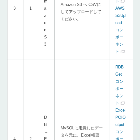
m
ト
Amazon S3 へ CSVに
3
1
a
AWS
してアップロードして
z
S3Upl
ください。
o
oad
n
コン
S
ポー
3
ネン
ト
RDB
Get
コン
ポー
ネン
ト
Excel
D
POIO
B
utput
MySQLに用意したデー
→
コン
タを元に、Excel帳票
4
2
E
ポー