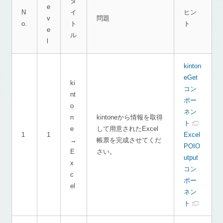
タ
e
N
イ
ヒン
v
問題
o.
ト
ト
e
ル
l
kinton
eGet
ki
コン
nt
ポー
o
ネン
n
kintoneから情報を取得
ト
e
して用意されたExcel
1
1
Excel
→
帳票を完成させてくだ
POIO
E
さい。
utput
x
コン
c
ポー
el
ネン
ト