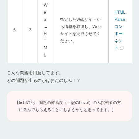
W
e
HTML
b
指定したWebサイトか
Parse
→
ら情報を取得し、Web
コン
6
3
H
サイトを完成させてく
ポー
T
ださい。
ネン
M
ト
L
こんな問題を用意してます。
どの問題が出るのかはおたのしみ！？
【5/13注記：問題の難易度（上記のLevel）のみ挑戦者の方
に選んでもらえることにしようかなと思ってます。】