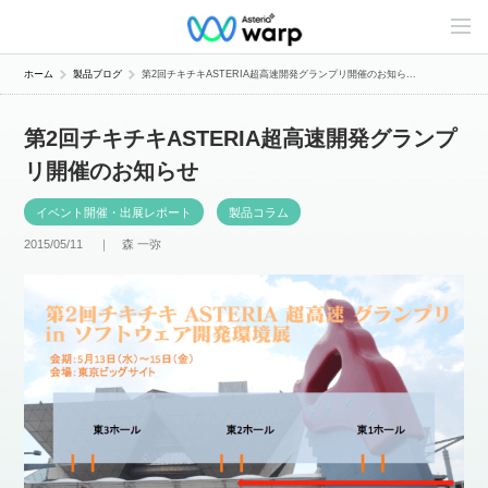
C
o
n
t
ホーム
製品ブログ
第2回チキチキASTERIA超高速開発グランプリ開催のお知ら...
e
n
t
第2回チキチキASTERIA超高速開発グランプ
s
L
リ開催のお知らせ
i
n
e
イベント開催・出展レポート
製品コラム
u
p
2015/05/11 ｜
森 一弥