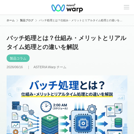
C
o
n
t
ホーム
製品ブログ
バッチ処理とは？仕組み・メリットとリアルタイム処理との違いを...
e
n
t
バッチ処理とは？仕組み・メリットとリアル
s
L
タイム処理との違いを解説
i
n
e
製品コラム
u
p
2026/06/16 ｜
ASTERIA Warp チーム