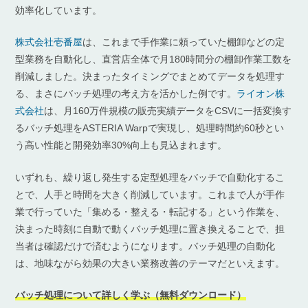
効率化しています。
株式会社壱番屋
は、これまで手作業に頼っていた棚卸などの定
型業務を自動化し、直営店全体で月180時間分の棚卸作業工数を
削減しました。決まったタイミングでまとめてデータを処理す
る、まさにバッチ処理の考え方を活かした例です。
ライオン株
式会社
は、月160万件規模の販売実績データをCSVに一括変換す
るバッチ処理をASTERIA Warpで実現し、処理時間約60秒とい
う高い性能と開発効率30%向上も見込まれます。
いずれも、繰り返し発生する定型処理をバッチで自動化するこ
とで、人手と時間を大きく削減しています。これまで人が手作
業で行っていた「集める・整える・転記する」という作業を、
決まった時刻に自動で動くバッチ処理に置き換えることで、担
当者は確認だけで済むようになります。バッチ処理の自動化
は、地味ながら効果の大きい業務改善のテーマだといえます。
バッチ処理について詳しく学ぶ（無料ダウンロード）