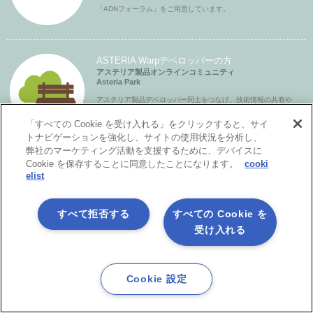
「ADNフォーラム」をご用意しています。
ASTERIA Warpデベロッパーの方
アステリア製品オンラインコミュニティ
Asteria Park
アステリア製品デベロッパー同士をつなげ、技術情報の共有や
ちょっとしたの疑問解決の場とすることを目的としたコミュニ
「すべての Cookie を受け入れる」をクリックすると、サイ
ティです。
トナビゲーションを強化し、サイトの使用状況を分析し、
弊社のマーケティング活動を支援するために、デバイスに
ASTERIA Warpユーザーの方
Cookie を保存することに同意したことになります。
cooki
elist
ASTERIA Warpユーザーサイト
Login
製品更新版や評価版のダウンロード、各種ドキュメントのご提
すべて拒否する
すべての Cookie を
供、また 技術的なお問合せもこちらで受付ています。
受け入れる
ASTERIA Warpパートナーの方
Cookie 設定
ASTERIA Warpパートナーサイト
Login
パートナーライセンスの発行や各種ドキュメントのご提供をし