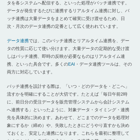
タを各システムへ配信する、といった処理がバッチ連携です。
データが発生するたびに連携するリアルタイム連携に対し、バ
ッチ連携は大量データをまとめて確実に受け渡せるため、日
次・月次のデータ連携の定番として広く使われています。
データ連携
では、このバッチ連携とリアルタイム連携を、デー
タの性質に応じて使い分けます。大量データの定期的な受け渡
しはバッチ連携、即時の反映が必要なものはリアルタイム連
携、といった具合です。多くの
EAI
・データ連携ツールは、その
両方に対応しています。
バッチ連携を設計する際は、「いつ・どのデータを・どこへ」
流すかを明確にすることが大切です。たとえば「毎日午前2時
に、前日分の受注データを販売管理システムから会計システム
へ連携する」といったように、対象データ・タイミング・連携
先を具体的に決めます。あわせて、どこまでのデータを処理対
象にするか（締め）や、失敗したときにどうやり直すかも決め
ておくと、安定した連携になります。これらを最初に整理して